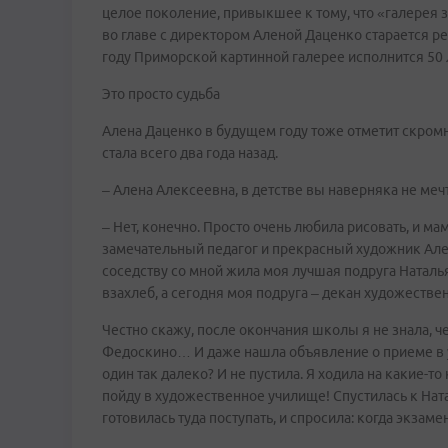
целое поколение, привыкшее к тому, что «галерея з
во главе с директором Аленой Даценко старается ре
году Приморской картинной галерее исполнится 50 
Это просто судьба
Алена Даценко в будущем году тоже отметит скромн
стала всего два года назад.
– Алена Алексеевна, в детстве вы наверняка не ме
– Нет, конечно. Просто очень любила рисовать, и ма
замечательный педагог и прекрасный художник Алек
соседству со мной жила моя лучшая подруга Наталь
взахлеб, а сегодня моя подруга – декан художеств
Честно скажу, после окончания школы я не знала, че
Федоскино… И даже нашла объявление о приеме в у
один так далеко? И не пустила. Я ходила на какие-т
пойду в художественное училище! Спустилась к Ната
готовилась туда поступать, и спросила: когда экзамен