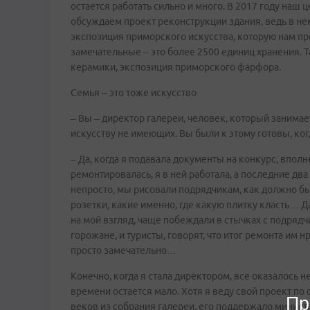
остается работать сильно и много. В 2017 году на
обсуждаем проект реконструкции здания, ведь в нем
экспозиция приморского искусства, которую нам пр
замечательные – это более 2500 единиц хранения. Т
керамики, экспозиция приморского фарфора.
Семья – это тоже искусство
– Вы – директор галереи, человек, который заним
искусству не имеющих. Вы были к этому готовы, ко
– Да, когда я подавала документы на конкурс, вполне
ремонтировалась, я в ней работала, а последние дв
непросто, мы рисовали подрядчикам, как должно бы
розетки, какие именно, где какую плитку класть… Д
на мой взгляд, чаще побеждали в стычках с подрядчи
горожане, и туристы, говорят, что итог ремонта им н
просто замечательно…
Конечно, когда я стала директором, все оказалось 
времени остается мало. Хотя я веду свой проект по
Пр
веков из собрания галереи, его поддержало минист