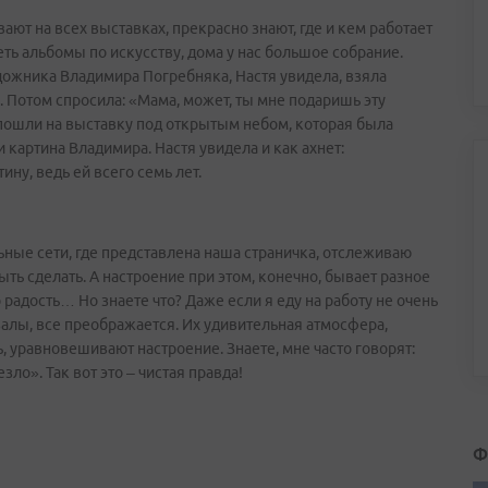
вают на всех выставках, прекрасно знают, где и кем работает
еть альбомы по искусству, дома у нас большое собрание.
дожника Владимира Погребняка, Настя увидела, взяла
. Потом спросила: «Мама, может, ты мне подаришь эту
 пошли на выставку под открытым небом, которая была
 картина Владимира. Настя увидела и как ахнет:
ину, ведь ей всего семь лет.
ьные сети, где представлена наша страничка, отслеживаю
ть сделать. А настроение при этом, конечно, бывает разное
о радость… Но знаете что? Даже если я еду на работу не очень
залы, все преображается. Их удивительная атмосфера,
 уравновешивают настроение. Знаете, мне часто говорят:
зло». Так вот это – чистая правда!
Ф