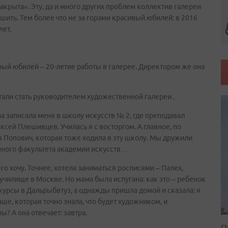
акрыта». Эту, да и много других проблем коллектив галереи
шить. Тем более что не за горами красивый юбилей: в 2016
лет.
ый юбилей – 20-летие работы в галерее. Директором же она
чтали стать руководителем художественной галереи…
ма записала меня в школу искусств № 2, где преподавал
сей Плешивцев. Училась я с восторгом. А главное, по
я Попович, которая тоже ходила в эту школу. Мы дружили
енного факультета академии искусств…
го хочу. Точнее, хотела заниматься росписями – Палех,
чилище в Москве. Но мама была испугана: как это – ребенок
о курсы в Дальрыбвтуз, а однажды пришла домой и сказала: я
ше, которая точно знала, что будет художником, и
ы? А она отвечает: завтра.
П