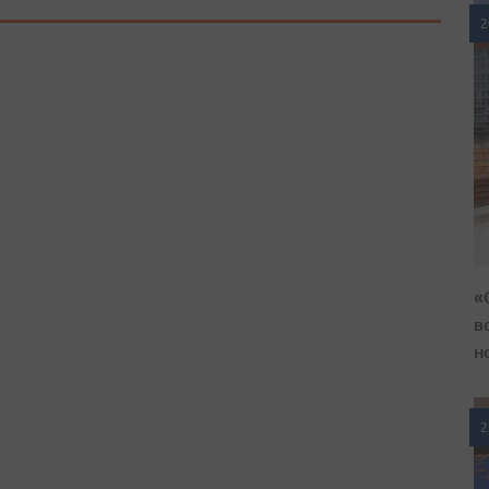
2
«
в
н
2