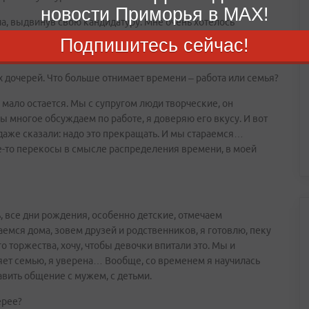
новости Приморья в MAX!
ла, выдвинув свою кандидатуру. Мне очень хотелось
тобы она достойно смотрелась на фоне других музеев
Подпишитесь сейчас!
я команда мне помогает.
х дочерей. Что больше отнимает времени – работа или семья?
 мало остается. Мы с супругом люди творческие, он
 многое обсуждаем по работе, я доверяю его вкусу. И вот
аже сказали: надо это прекращать. И мы стараемся…
ие-то перекосы в смысле распределения времени, в моей
ь, все дни рождения, особенно детские, отмечаем
аемся дома, зовем друзей и родственников, я готовлю, пеку
го торжества, хочу, чтобы девочки впитали это. Мы и
яет семью, я уверена… Вообще, со временем я научилась
авить общение с мужем, с детьми.
ерее?