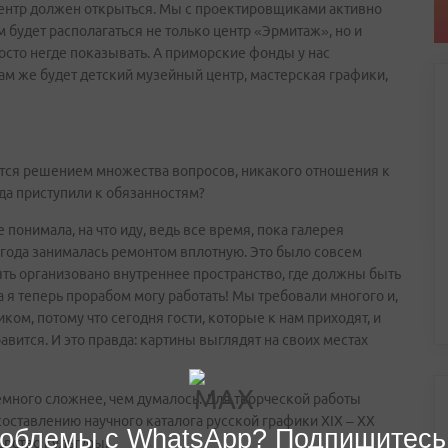
ш центр должен открыться. Мы с проектировщиками активно
 будет располагаться не только центр «Эрмитаж», но и
осто негде показывать. А приморские фонды у нас
ам же будет детский музейный центр, мастерская графики,
ается решением множества вопросов, никакого отношения к
гда приступили к обязанностям?
 понимала, на что иду, ведь все время, пока галерея
а года занималась ремонтом вплотную. Это было совсем
ть организовано внутреннее пространство, где должны быть
а я теперь прорабом могу работать! Мы требовали многого и,
ком, потому что сегодня гости, которые к нам приходят, и
равится. И это правда: картины выглядят на своих местах
немного сложнее, чем думалось. Для творческой работы
 составлению научного каталога русской графики XIX – XX
облемы с WhatsApp? Подпишитесь
ерство культуры.