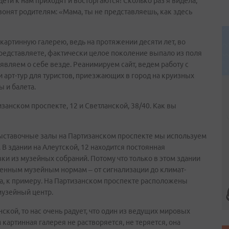
дети к нам приходят и восторгаются! Сколько раз я видела,
вонят родителям: «Мама, ты не представляешь, как здесь
в картинную галерею, ведь на протяжении десяти лет, во
Представляете, фактически целое поколение выпало из поля
являем о себе везде. Реанимируем сайт, ведем работу с
 арт-тур для туристов, приезжающих в город на круизных
 и балета.
изанском проспекте, 12 и Светланской, 38/40. Как вы
выставочные залы на Партизанском проспекте мы используем
 В здании на Алеутской, 12 находится постоянная
ки из музейных собраний. Потому что только в этом здании
менным музейным нормам – от сигнализации до климат-
а, к примеру. На Партизанском проспекте расположены
музейный центр.
ской, то нас очень радует, что один из ведущих мировых
м картинная галерея не растворяется, не теряется, она