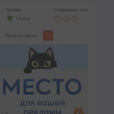
Пробки
Социальные сети
3 балла
Город на ладони