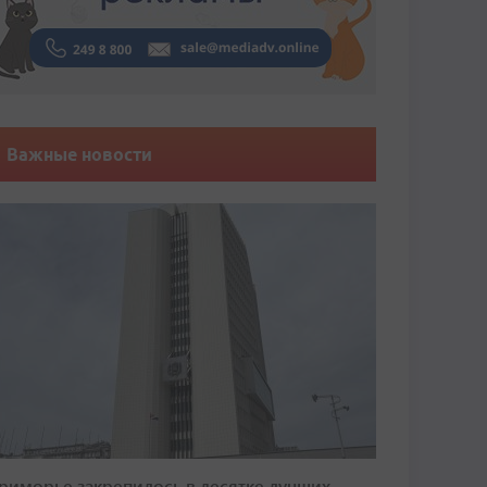
Важные новости
риморье закрепилось в десятке лучших