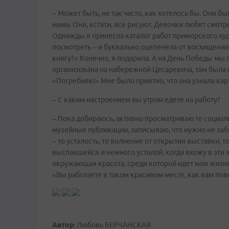
– Может быть, не так часто, как хотелось бы. Они бы
мама. Они, кстати, все рисуют. Девочки любят смотр
Однажды я принесла каталог работ приморского ху
посмотреть – и буквально оцепенела от восхищения
книгу?» Конечно, я подарила. А на День Победы мы
организована на набережной Цесаревича, там была и
«Погребняк!» Мне было приятно, что она узнала карт
– С каким настроением вы утром едете на работу?
– Пока добираюсь, активно просматриваю те социал
музейные публикации, записываю, что нужно не забы
– то усталость, то волнение от открытия выставки, т
выспавшейся и немного усталой, когда вхожу в эти 
окружающая красота, среди которой идет моя жизнь,
«Вы работаете в таком красивом месте, как вам пове
Автор:
Любовь БЕРЧАНСКАЯ