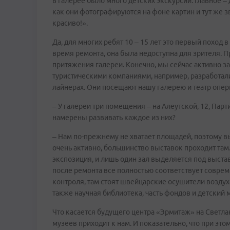
в галерее было много детских экскурсий. Главное – 
как они фотографируются на фоне картин и тут же з
красиво!».
Да, для многих ребят 10 – 15 лет это первый поход 
время ремонта, она была недоступна для зрителя. 
притяжения галереи. Конечно, мы сейчас активно за
туристическими компаниями, например, разработали
лайнерах. Они посещают нашу галерею и театр оперы
– У галереи три помещения – на Алеутской, 12, Парт
намерены развивать каждое из них?
– Нам по-прежнему не хватает площадей, поэтому 
очень активно, большинство выставок проходит там.
экспозиция, и лишь один зал выделяется под выстав
после ремонта все полностью соответствует совре
контроля, там стоят швейцарские осушители воздух
также научная библиотека, часть фондов и детский 
Что касается будущего центра «Эрмитаж» на Светлан
музеев приходит к нам. И показательно, что при это