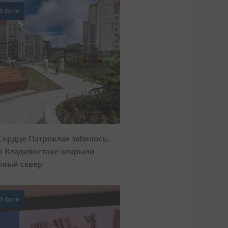
0 фото
Сердце Патрокла» забилось:
о Владивостоке открыли
овый сквер
3 фото