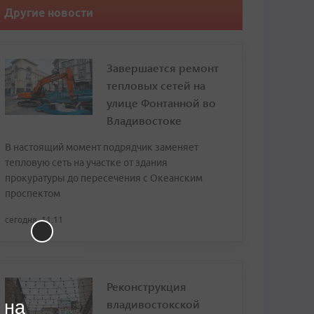
Другие новости
Завершается ремонт
тепловых сетей на
улице Фонтанной во
Владивостоке
В настоящий момент подрядчик заменяет
тепловую сеть на участке от здания
прокуратуры до пересечения с Океанским
проспектом
сегодня, 11:11
Реконструкция
владивостокской
 на