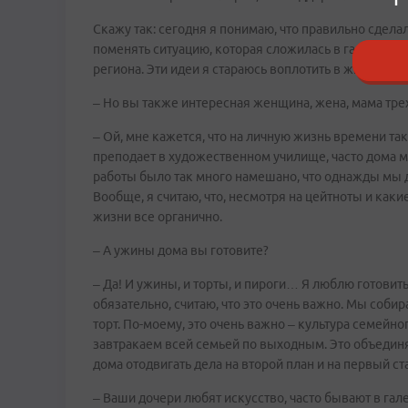
Скажу так: сегодня я понимаю, что правильно сдела
поменять ситуацию, которая сложилась в галерее, ч
региона. Эти идеи я стараюсь воплотить в жизнь, мо
– Но вы также интересная женщина, жена, мама тре
– Ой, мне кажется, что на личную жизнь времени так
преподает в художественном училище, часто дома мы
работы было так много намешано, что однажды мы д
Вообще, я считаю, что, несмотря на цейтноты и как
жизни все органично.
– А ужины дома вы готовите?
– Да! И ужины, и торты, и пироги… Я люблю готовит
обязательно, считаю, что это очень важно. Мы собир
торт. По-моему, это очень важно – культура семейно
завтракаем всей семьей по выходным. Это объедин
дома отодвигать дела на второй план и на первый ст
– Ваши дочери любят искусство, часто бывают в гал