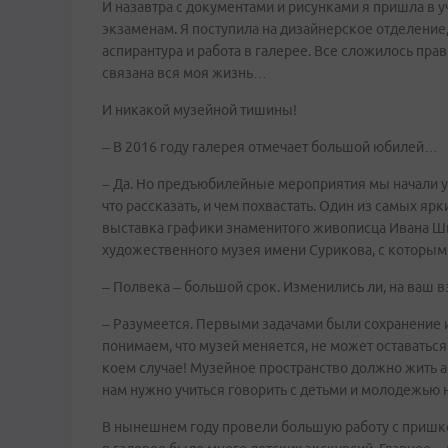
И назавтра с документами и рисунками я пришла в 
экзаменам. Я поступила на дизайнерское отделение
аспирантура и работа в галерее. Все сложилось пра
связана вся моя жизнь…
И никакой музейной тишины!
– В 2016 году галерея отмечает большой юбилей…
– Да. Но предъюбилейные мероприятия мы начали уже
что рассказать, и чем похвастать. Один из самых я
выставка графики знаменитого живописца Ивана Ши
художественного музея имени Сурикова, с которым 
– Полвека – большой срок. Изменились ли, на ваш вз
– Разумеется. Первыми задачами были сохранение и
понимаем, что музей меняется, не может оставатьс
коем случае! Музейное пространство должно жить а
нам нужно учиться говорить с детьми и молодежью н
В нынешнем году провели большую работу с пришколь