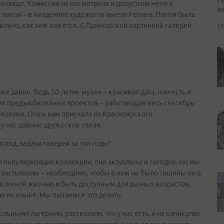
училище. Комиссия их посмотрела и допустила меня к
и
, затем – в Академию художеств имени Репина. Потом была
вильно, как мне кажется. С Приморской картинной галерей
17
 давно. Ведь 50-летие музея – красивая дата, нам есть и
рких предъюбилейных проектов – работающая весь сентябрь
шкина. Она к нам приехала из Красноярского
у нас давние дружеские связи.
гляд, задачи галереи за эти годы?
 популяризация коллекции, они актуальны и сегодня. Но мы
я застывшим – необходимо, чтобы в нем не было тишины ни в
ктивной жизнью и быть доступным для разных возрастов,
а их языке. Мы пытаемся это делать.
ными лагерями, рассказали, что у нас есть, и на каникулах