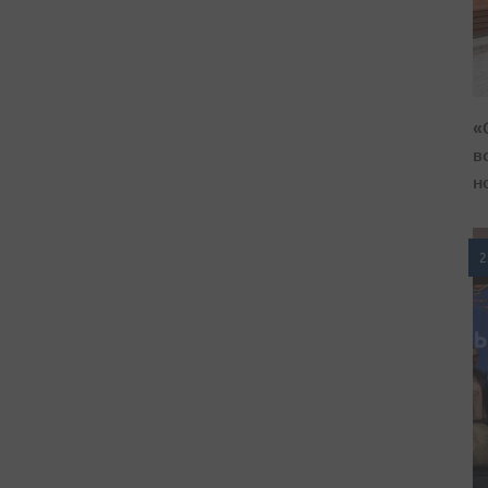
«
в
н
2