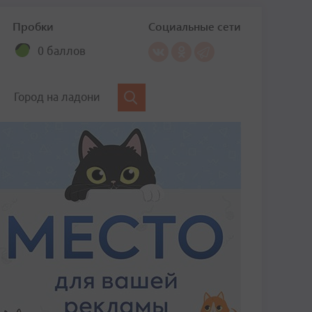
Пробки
Социальные сети
0 баллов
Город на ладони