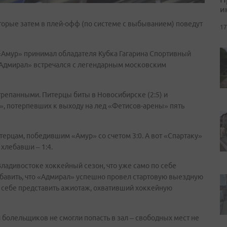
и
оторые затем в плей-офф (по системе с выбыванием) поведут
17
 «Амур» принимал обладателя Кубка Гагарина Спортивный
 «Адмирал» встречался с легендарным московским
репанными. Питерцы биты в Новосибирске (2:5) и
х», потерпевших к выходу на лед «Фетисов-арены» пять
терцам, победившим «Амур» со счетом 3:0. А вот «Спартаку»
хлебавши – 1:4.
ладивостоке хоккейный сезон, что уже само по себе
обавить, что «Адмирал» успешно провел стартовую выездную
 себе представить ажиотаж, охвативший хоккейную
 болельщиков не смогли попасть в зал – свободных мест не