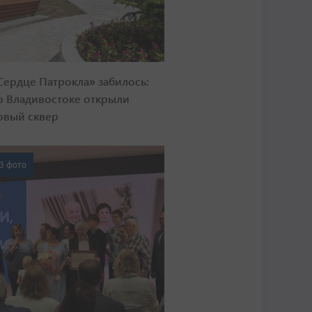
Сердце Патрокла» забилось:
о Владивостоке открыли
овый сквер
3 фото