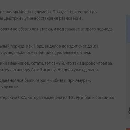
и владения Ивана Налимова. Правда, торжествовать
ты Дмитрий Лугин восстановил равновесие.
яки не сбавляли натиска, и под занавес второго периода
ьный период, как Подшендялов доводит счет до 3:1,
 Лугин, также отметившийся двойным взятием.
ий Иванников, кстати, тот самый, что так здорово играл за
кому легионеру Атте Энгрену. Но дело уже сделано.
 Подшендялов были героями «битвы при Амуре»,
вь лучшие.
итерским СКА, которая намечена на 10 сентября и состоится