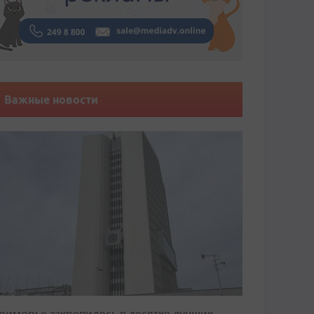
Важные новости
риморье закрепилось в десятке лучших