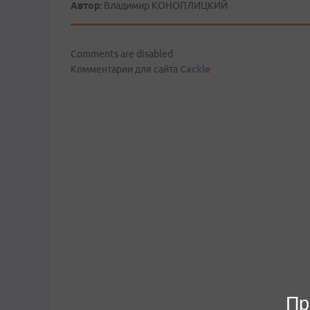
Автор:
Владимир КОНОПЛИЦКИЙ
Comments are disabled
Комментарии для сайта
Cackl
e
Пр