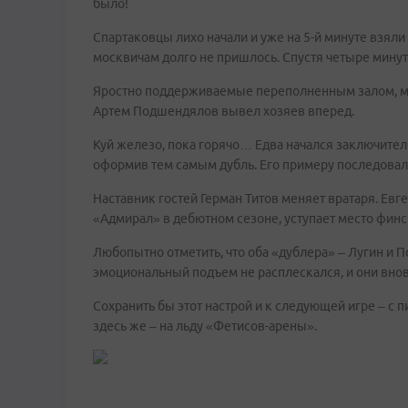
было!
Спартаковцы лихо начали и уже на 5-й минуте взял
москвичам долго не пришлось. Спустя четыре мину
Яростно поддерживаемые переполненным залом, мор
Артем Подшендялов вывел хозяев вперед.
Куй железо, пока горячо… Едва начался заключител
оформив тем самым дубль. Его примеру последовал
Наставник гостей Герман Титов меняет вратаря. Евген
«Адмирал» в дебютном сезоне, уступает место финс
Любопытно отметить, что оба «дублера» – Лугин и
эмоциональный подъем не расплескался, и они вно
Сохранить бы этот настрой и к следующей игре – с п
здесь же – на льду «Фетисов-арены».