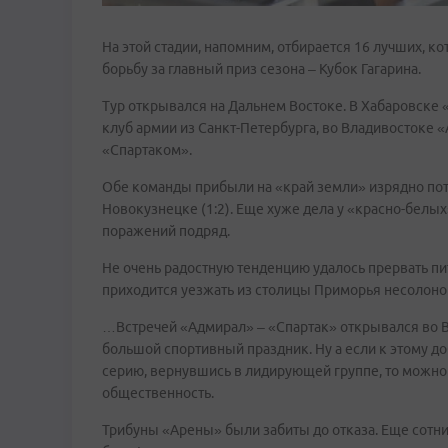
На этой стадии, напомним, отбирается 16 лучших, к
борьбу за главный приз сезона – Кубок Гагарина.
Тур открывался на Дальнем Востоке. В Хабаровске
клуб армии из Санкт-Петербурга, во Владивостоке
«Спартаком».
Обе команды прибыли на «край земли» изрядно пот
Новокузнецке (1:2). Еще хуже дела у «красно-белы
поражений подряд.
Не очень радостную тенденцию удалось прервать пи
приходится уезжать из столицы Приморья несолоно 
…Встречей «Адмирал» – «Спартак» открывался во В
большой спортивный праздник. Ну а если к этому д
серию, вернувшись в лидирующей группе, то можно
общественность.
Трибуны «Арены» были забиты до отказа. Еще сотни