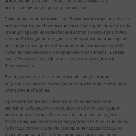
иглотерапию, различные виды восточного массажа,
использовали популярные травяные чаи.
Помощник военного комиссара Приморского края по работе с
ветеранами Борис Нежельской рассказал корреспонденту «В»,
что акция врачей из Поднебесной длится в России уже более
месяца. Во Владивостоке для гостей организовали экскурсии
по городу с посещением Военно-исторического музея ТОФ,
музея пограничников и мемориального комплекса «Боевая
слава Тихоокеанского флота» с возложением цветов к
Вечному огню.
В городском совете ветеранов китайская делегация
встретилась с жителями Владивостока, участниками Великой
Отечественной войны.
Организатор поездки с китайской стороны Чжэн Мин
напомнил собравшимся, что решение об этой экспедиции
было принято 9 мая в Москве в ходе встречи президента
России Владимира Путина и председателя КНР Си Цзиньпиня.
Та беседа состоялась после завершения парада Победы на
Красной площади. 2 сентября лидеры наших стран вновь