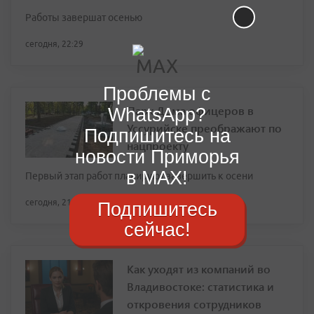
Работы завершат осенью
сегодня, 22:29
Проблемы с
Парк Дома офицеров в
WhatsApp?
Уссурийске преображают по
Подпишитесь на
нацпроекту
новости Приморья
в MAX!
Первый этап работ планируют завершить к осени
сегодня, 21:32
Подпишитесь
сейчас!
Как уходят из компаний во
Владивостоке: статистика и
откровения сотрудников