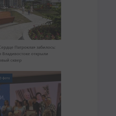
Сердце Патрокла» забилось:
о Владивостоке открыли
овый сквер
3 фото