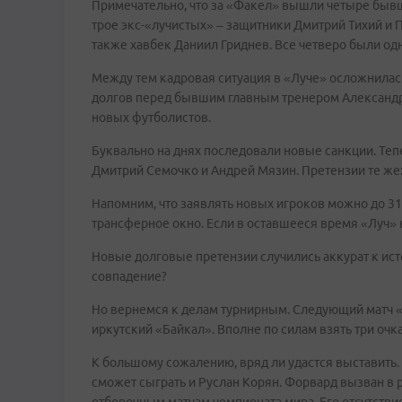
Примечательно, что за «Факел» вышли четыре бывш
трое экс-«лучистых» – защитники Дмитрий Тихий и 
также хавбек Даниил Гриднев. Все четверо были одн
Между тем кадровая ситуация в «Луче» осложнилась 
долгов перед бывшим главным тренером Александр
новых футболистов.
Буквально на днях последовали новые санкции. Теп
Дмитрий Семочко и Андрей Мязин. Претензии те же:
Напомним, что заявлять новых игроков можно до 31 
трансферное окно. Если в оставшееся время «Луч» н
Новые долговые претензии случились аккурат к ис
совпадение?
Но вернемся к делам турнирным. Следующий матч «Л
иркутский «Байкал». Вполне по силам взять три очк
К большому сожалению, вряд ли удастся выставить. 
сможет сыграть и Руслан Корян. Форвард вызван в 