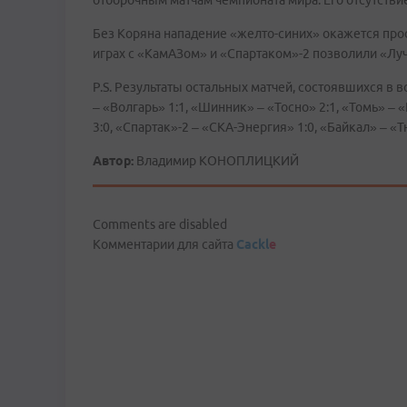
отборочным матчам чемпионата мира. Его отсутствие 
Без Коряна нападение «желто-синих» окажется прос
играх с «КамАЗом» и «Спартаком»-2 позволили «Лу
P.S. Результаты остальных матчей, состоявшихся в в
– «Волгарь» 1:1, «Шинник» – «Тосно» 2:1, «Томь» – 
3:0, «Спартак»-2 – «СКА-Энергия» 1:0, «Байкал» – «Т
Автор:
Владимир КОНОПЛИЦКИЙ
Comments are disabled
Комментарии для сайта
Cackl
e