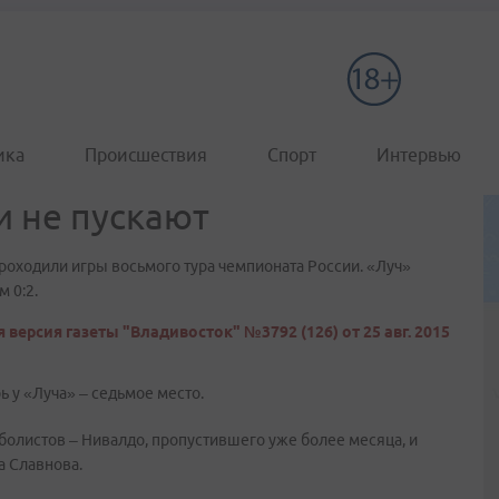
ика
Происшествия
Спорт
Интервью
и не пускают
проходили игры восьмого тура чемпионата России. «Луч»
 0:2.
 версия газеты "Владивосток" №3792 (126) от 25 авг. 2015
 у «Луча» – седьмое место.
болистов – Нивалдо, пропустившего уже более месяца, и
а Славнова.