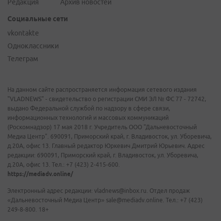
Редакция
Архив новостей
Социальные сети
vkontakte
Одноклассники
Телеграм
На данном сайте распространяется информация сетевого издания
"VLADNEWS" - свидетельство о регистрации СМИ ЭЛ № ФС 77 - 72742,
выдано Федеральной службой по надзору в сфере связи,
информационных технологий и массовых коммуникаций
(Роскомнадзор) 17 мая 2018 г. Учредитель ООО "Дальневосточный
Медиа Центр". 690091, Приморский край, г. Владивосток, ул. Уборевича,
д.20А, офис 13. Главный редактор Юркевич Дмитрий Юрьевич. Адрес
редакции: 690091, Приморский край, г. Владивосток, ул. Уборевича,
д.20А, офис 13. Тел.: +7 (423) 2-415-600.
https://mediadv.online/
Электронный адрес редакции: vladnews@inbox.ru. Отдел продаж
«Дальневосточный Медиа Центр» sale@mediadv.online. Тел.: +7 (423)
249-8-800. 18+