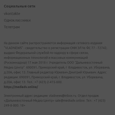
Социальные сети
vkontakte
Одноклассники
Телеграм
На данном сайте распространяется информация сетевого издания
"VLADNEWS" - свидетельство о регистрации СМИ ЭЛ № ФС 77 - 72742,
выдано Федеральной службой по надзору в сфере связи,
информационных технологий и массовых коммуникаций
(Роскомнадзор) 17 мая 2018 г. Учредитель ООО "Дальневосточный
Медиа Центр". 690091, Приморский край, г. Владивосток, ул. Уборевича,
д.20А, офис 13. Главный редактор Юркевич Дмитрий Юрьевич. Адрес
редакции: 690091, Приморский край, г. Владивосток, ул. Уборевича,
д.20А, офис 13. Тел.: +7 (423) 2-415-600.
https://mediadv.online/
Электронный адрес редакции: vladnews@inbox.ru. Отдел продаж
«Дальневосточный Медиа Центр» sale@mediadv.online. Тел.: +7 (423)
249-8-800. 18+