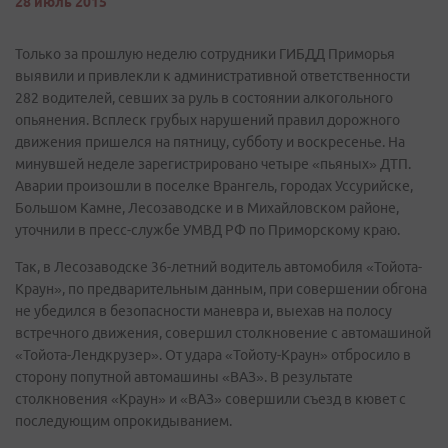
28 июль 2015
Только за прошлую неделю сотрудники ГИБДД Приморья
выявили и привлекли к административной ответственности
282 водителей, севших за руль в состоянии алкогольного
опьянения. Всплеск грубых нарушений правил дорожного
движения пришелся на пятницу, субботу и воскресенье. На
минувшей неделе зарегистрировано четыре «пьяных» ДТП.
Аварии произошли в поселке Врангель, городах Уссурийске,
Большом Камне, Лесозаводске и в Михайловском районе,
уточнили в пресс-службе УМВД РФ по Приморскому краю.
Так, в Лесозаводске 36-летний водитель автомобиля «Тойота-
Краун», по предварительным данным, при совершении обгона
не убедился в безопасности маневра и, выехав на полосу
встречного движения, совершил столкновение с автомашиной
«Тойота-Лендкрузер». От удара «Тойоту-Краун» отбросило в
сторону попутной автомашины «ВАЗ». В результате
столкновения «Краун» и «ВАЗ» совершили съезд в кювет с
последующим опрокидыванием.