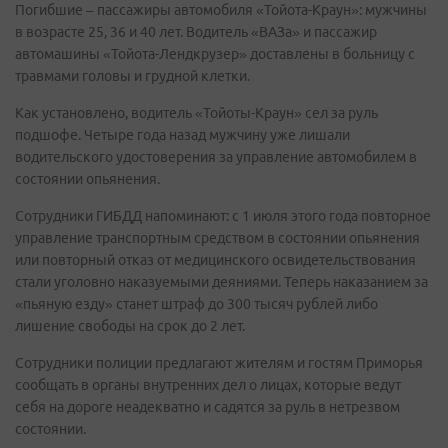
Погибшие – пассажиры автомобиля «Тойота-Краун»: мужчины
в возрасте 25, 36 и 40 лет. Водитель «ВАЗа» и пассажир
автомашины «Тойота-Лендкрузер» доставлены в больницу с
травмами головы и грудной клетки.
Как установлено, водитель «Тойоты-Краун» сел за руль
подшофе. Четыре года назад мужчину уже лишали
водительского удостоверения за управление автомобилем в
состоянии опьянения.
Сотрудники ГИБДД напоминают: c 1 июля этого года повторное
управление транспортным средством в состоянии опьянения
или повторный отказ от медицинского освидетельствования
стали уголовно наказуемыми деяниями. Теперь наказанием за
«пьяную езду» станет штраф до 300 тысяч рублей либо
лишение свободы на срок до 2 лет.
Сотрудники полиции предлагают жителям и гостям Приморья
сообщать в органы внутренних дел о лицах, которые ведут
себя на дороге неадекватно и садятся за руль в нетрезвом
состоянии.