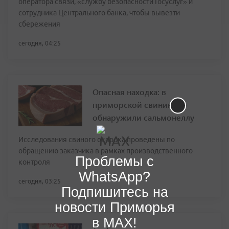
оператора связи, «службу безопасности Госуслуг» и
сотрудника Центрального банка, чтобы вывезти
сбережения
сегодня, 04:25
Опасная находка: в
приморской свинине
обнаружили сальмонеллу
Исследования свиного окорока проведены по
обращению заказчика в рамках производственного
Проблемы с
контроля
WhatsApp?
сегодня, 03:25
Подпишитесь на
новости Приморья
в MAX!