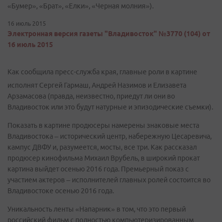
«Бумер», «Брат», «Елки», «Черная молния»).
16 июль 2015
Электронная версия газеты "Владивосток" №3770 (104) от
16 июль 2015
Как сообщила пресс-служба края, главные роли в картине
исполнят Сергей Гармаш, Андрей Назимов и Елизавета
Арзамасова (правда, неизвестно, приедут ли они во
Владивосток или это будут натурные и эпизодические съемки).
Показать в картине продюсеры намерены знаковые места
Владивостока – исторический центр, набережную Цесаревича,
кампус ДВФУ и, разумеется, мосты, все три. Как рассказал
продюсер кинофильма Михаил Врубель, в широкий прокат
картина выйдет осенью 2016 года. Премьерный показ с
участием актеров – исполнителей главных ролей состоится во
Владивостоке осенью 2016 года.
Уникальность ленты «Напарник» в том, что это первый
российский фильм с полностью компьютеризированным