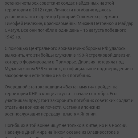
останки четырех советских солдат, найденных на этой
территории в 2012 году. Личности погибших удалось
установить: это ефрейтор Григорий Соломенко, сержант
Тимофей Мелехин, красноармейцы Михаил Петренко и Майдар
Смагул. Все они погибли в один день – 15 августа победного
1945-го.
С помощью Центрального архива Мин-обороны РФ удалось
выяснить, что эти бойцы служили в 190-й стрелковой дивизии,
которую формировали в Приморье. Дивизия потеряла под
Муданьцзяном 558 человек, но официальное подтверждение о
захоронении есть только на 353 погибших.
Очередной этап экспедиции «Вахта памяти» пройдет на
территории КНР в конце августа – начале сентября. Его
участникам предстоит захоронить погибших советских солдат и
отдать им воинские почести. Останки японских
военнослужащих передадут властям Японии.
Погибших в той войне ищут не только в Китае, но и в России.
Накануне Дней мира на Тихом океане из Владивостока в