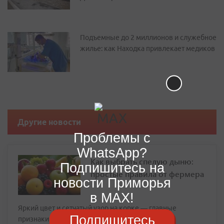
Подъемные до 2 миллионов и служебное
жилье: как Находка привлекает медиков
Другие новости
Проблемы с
WhatsApp?
Как выбрать спелую дыню:
Подпишитесь на
простые правила от фермера
новости Приморья
в MAX!
Яркий цвет и сетчатый узор на корке — главные
Подпишитесь
признаки зрелости