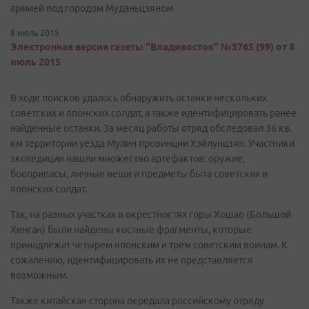
армией под городом Муданьцзяном.
8 июль 2015
Электронная версия газеты "Владивосток" №3765 (99) от 8
июль 2015
В ходе поисков удалось обнаружить останки нескольких
советских и японских солдат, а также идентифицировать ранее
найденные останки. За месяц работы отряд обследовал 36 кв.
км территории уезда Мулин провинции Хэйлунцзян. Участники
экспедиции нашли множество артефактов: оружие,
боеприпасы, личные вещи и предметы быта советских и
японских солдат.
Так, на разных участках в окрестностях горы Хошао (Большой
Хинган) были найдены костные фрагменты, которые
принадлежат четырем японским и трем советским воинам. К
сожалению, идентифицировать их не представляется
возможным.
Также китайская сторона передала российскому отряду