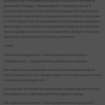
Октябрьский и Пограничный районы отправятся активисты
движения «Рокада», объединившего офицеров запаса и
уссурийских казаков. Уже третий год подряд они будут искать
могилы красноармейцев, отдавших жизни в войне с японцами
в 1945-м. Ведь тогда на приграничной территории размещались
фронтовые госпитали, и, когда раненые умирали, их хоронили
тут же. Однако не все погосты сохранились. Бойцам «Рокады»
предстоит найти их и восстановить памятники.
Акция
«Колонна победителей» – долгосрочная акция газеты
«Владивосток» – продолжается, уважаемые читатели.
Мы знаем, что в нашем крае помнят и чтят воинов Великой
Отечественной, что все они достойны того, чтобы рассказ о них
появился на страницах «В».
Поэтому мы постоянно возвращаемся к нашей акции памяти и
благодарности, стартовавшей более двух лет назад.
Мы ждем ваших писем – с фотографиями ваших родных и