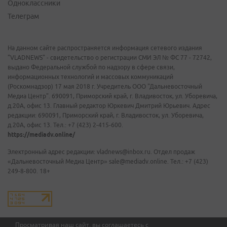
Одноклассники
Телеграм
На данном сайте распространяется информация сетевого издания
"VLADNEWS" - свидетельство о регистрации СМИ ЭЛ № ФС 77 - 72742,
выдано Федеральной службой по надзору в сфере связи,
информационных технологий и массовых коммуникаций
(Роскомнадзор) 17 мая 2018 г. Учредитель ООО "Дальневосточный
Медиа Центр". 690091, Приморский край, г. Владивосток, ул. Уборевича,
д.20А, офис 13. Главный редактор Юркевич Дмитрий Юрьевич. Адрес
редакции: 690091, Приморский край, г. Владивосток, ул. Уборевича,
д.20А, офис 13. Тел.: +7 (423) 2-415-600.
https://mediadv.online/
Электронный адрес редакции: vladnews@inbox.ru. Отдел продаж
«Дальневосточный Медиа Центр» sale@mediadv.online. Тел.: +7 (423)
249-8-800. 18+
Просматривая наш сайт, вы соглашаетесь с