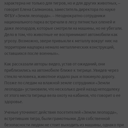
характерна не только для тигров, но и для других животных, –
говорит Елена Салманова, заместитель директора по науке
ФГБУ «Земля леопарда». – Неоднократно сотрудники
национального парка встречали в лесу пятнистых оленей и
даже леопардов, которые смотрели на машины, но не убегали.
Дело в том, что животные не воспринимают автомобили как
угрозу. Возможно, звери привыкли к металлу вокруг них: на
территории нацпарка немало металлических конструкций,
оставшихся после военных».
Как рассказали авторы видео, устав от ожиданий, они
приблизились на автомобиле ближе к тигрице. Увидев через
стекло человека, животное издало рык и покинуло дорогу.
Позже по следам на влажной земле сотрудники «Земли
леопарда» установили, что несколько дней назад неподалеку
от этого места тигрица вела охоту на кабанов, что говорит о ее
здоровье.
Ученые уточняют: действия посетителей «Земли леопарда»,
встретивших тигра, были грамотными. Для собственной
безопасности людям не стоит выходить из машины, однако при