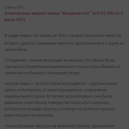
2 июль 2015
Электронная версия газеты "Владивосток" №3762 (96) от 2
июль 2015
В кадре видно, что зверь, не боясь людей, несколько минут не
уходил с дороги, помахивая хвостом, прислушиваясь к шуму из
автомобиля.
Сотрудники «Земли леопарда» выяснили, что запись была
сделана на территории национального парка, и разобрались в
причинах необычного поведения зверя.
Авторы видео – жители Хасанского района – опубликовали
запись в Интернете, а также передали ее сотрудникам
национального парка. Встретив тигра впервые, они были
удивлены спокойному поведению полосатого хищника,
который не покидал дорогу, несмотря на громкую музыку,
доносящуюся из машины.
«Такая реакция тигрицы на транспорт вполне адекватна и