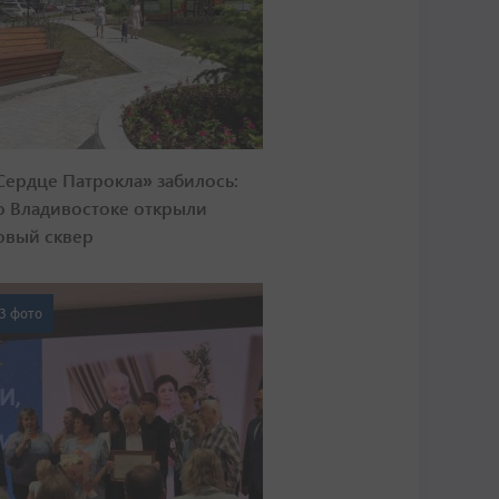
Сердце Патрокла» забилось:
о Владивостоке открыли
овый сквер
3 фото