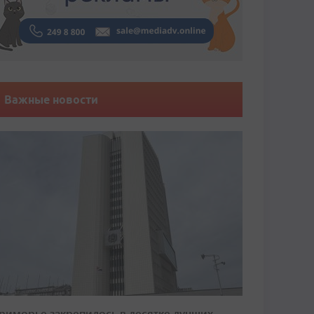
Важные новости
риморье закрепилось в десятке лучших