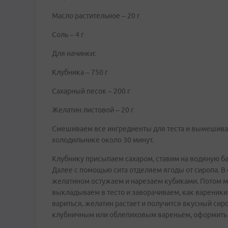
Масло растительное – 20 г
Соль – 4 г
Для начинки:
Клубника – 750 г
Сахарный песок – 200 г
Желатин листовой – 20 г
Смешиваем все ингредиенты для теста и вымешиваем
холодильнике около 30 минут.
Клубнику присыпаем сахаром, ставим на водяную бан
Далее с помощью сита отделяем ягоды от сиропа. В
желатином остужаем и нарезаем кубиками. Потом 
выкладываем в тесто и заворачиваем, как вареники. 
вариться, желатин растает и получится вкусный сир
клубничным или облепиховым вареньем, оформить 