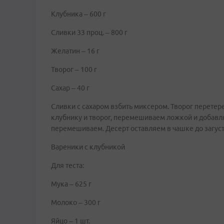
Клубника – 600 г
Сливки 33 проц. – 800 г
Желатин – 16 г
Творог – 100 г
Сахар – 40 г
Сливки с сахаром взбить миксером. Творог перетере
клубнику и творог, перемешиваем ложкой и добавл
перемешиваем. Десерт оставляем в чашке до загус
Вареники с клубникой
Для теста:
Мука – 625 г
Молоко – 300 г
Яйцо – 1 шт.