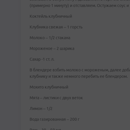
(примерно 1 минуту) и отставляем. Остужаем соус и 
Коктейль клубничный
Клубника свежая – 1 горсть
Молоко – 1/2 стакана
Мороженое – 2 шарика
Сахар -1 ст. л.
В блендере взбить молоко с мороженым, далее добав
клубнику и также немного перебить ее блендером.
Мохито клубничный
Мята – листики с двух веток
Лимон – 1/2
Вода газированная – 200 г