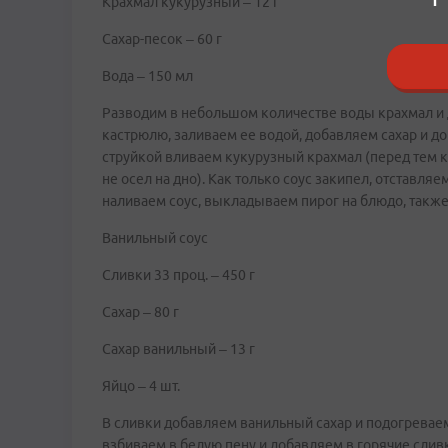
Крахмал кукурузный – 12 г
Сахар-песок – 60 г
Вода – 150 мл
Разводим в небольшом количестве воды крахмал и 
кастрюлю, заливаем ее водой, добавляем сахар и до
струйкой вливаем кукурузный крахмал (перед тем к
не осел на дно). Как только соус закипел, отставля
наливаем соус, выкладываем пирог на блюдо, также
Ванильный соус
Сливки 33 проц. – 450 г
Сахар – 80 г
Сахар ванильный – 13 г
Яйцо – 4 шт.
В сливки добавляем ванильный сахар и подогреваем
взбиваем в белую пену и добавляем в горячие сли