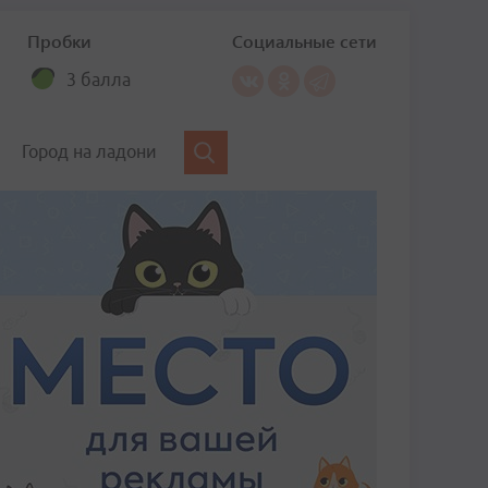
Пробки
Социальные сети
3 балла
Город на ладони