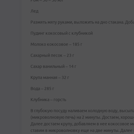
Ром – 30 – 50 мл
Лед
Размять мяту руками, выложить на дно стакана. Доб
Пудинг кокосовый с клубникой
Молоко кокосовое – 185 г
Сахарный песок – 23 г
Сахар ванильный – 14 г
Крупа манная – 32 г
Вода – 285 г
Клубника – горсть
В глубокую посуду наливаем холодную воду, высып
(микроволновую печь) на 2 минуты. Достаем, хоро
Далее достаем крупу, добавляем в нее кокосовое м
ставим в микроволновку еще на две минуты. Далее