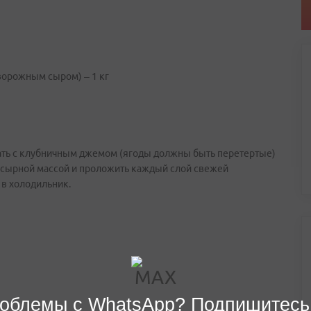
орожным сыром) – 1 кг
ть с клубничным джемом (ягоды должны быть перетертые)
 сырной массой и проложить каждый слой свежей
 в холодильник.
облемы с WhatsApp? Подпишитесь