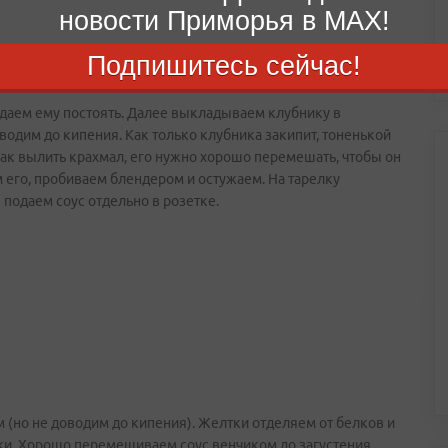
новости Приморья в MAX!
Подпишитесь сейчас!
даем ему постоять. Далее выкладываем клубнику в
водим до кипения. Как только клубника закипит, тоненькой
ак вылить крахмал, его нужно хорошо перемешать, чтобы он
ем его, пробиваем блендером и остужаем. На тарелку
 подаем соус отдельно в розетке.
 (но не доводим до кипения). Желтки отделяем от белков и
вки. Хорошо перемешиваем соус венчиком до загустения