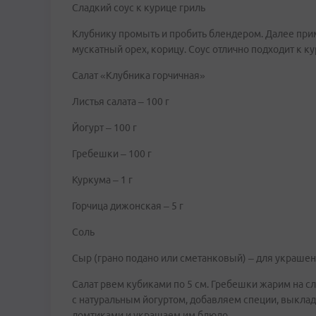
Сладкий соус к курице гриль
Клубнику промыть и пробить блендером. Далее прим
мускатный орех, корицу. Соус отлично подходит к ку
Салат «Клубника горчичная»
Листья салата – 100 г
Йогурт – 100 г
Гребешки – 100 г
Куркума – 1 г
Горчица дижонская – 5 г
Соль
Сыр (грано подано или сметанковый) – для украше
Салат рвем кубиками по 5 см. Гребешки жарим на с
с натуральным йогуртом, добавляем специи, выкла
ломтиками и украшаем им блюдо.