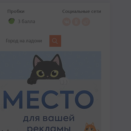
Пробки
Социальные сети
3 балла
Город на ладони