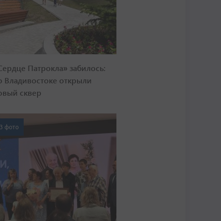
Сердце Патрокла» забилось:
о Владивостоке открыли
овый сквер
3 фото