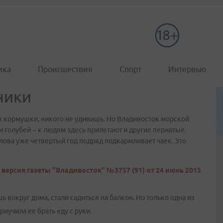
ика
Происшествия
Спорт
Интервью
ники
их кормушки, никого не удивишь. Но Владивосток морской
 голубей – к людям здесь прилетают и другие пернатые.
ова уже четвертый год подряд подкармливает чаек. Это
версия газеты "Владивосток" №3757 (91) от 24 июнь 2015
ь вокруг дома, стали садиться на балкон. Но только одна из
риучила ее брать еду с руки.