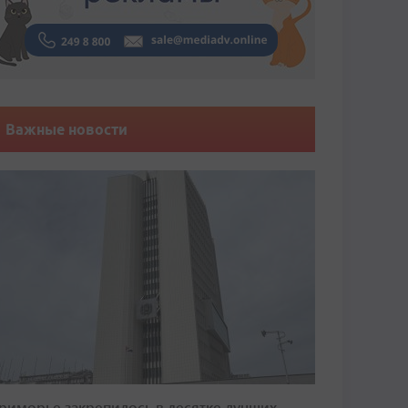
Важные новости
риморье закрепилось в десятке лучших