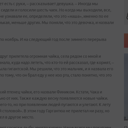
ет есть с руки, – рассказывает девушка. – Иногда мы
е сидели и голосили шесть чаек. Но когда мы выходили, все,
е узнавали ее, определяли, что это «наша», именно по ее
ькая, меньше других. Мы поняли, что это девочка, и назвали
по ноябрь. И на следующий год после зимнего перерыва
руг прилетела огромная чайка, села рядом со мной и
нала, куда надо лететь, что кто-то ей рассказал, где кормят, –
ыла гигантской. Мы решили, что это мальчик, и я назвала его
 тому, что он брал еду у нее изо рта, стало понятно, что это
ий птенец чайки, его назвали Фиником. Кстати, Чака и
ьно от них. Также каждую весну появляются новые чайки.
его-то, но при появлении людей пугаются и улетают. К лету
столовой». В этом году Гаргантюа не прилетал ни разу, но
ел в другое место.
П
тают сосиски, рыбу, иногда курицу. Чаще всего мы покупаем