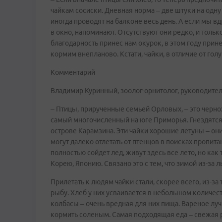
чайкам сосиски. Дневная норма – две штуки на одну
иногда проводят на балконе весь день. А если мы вд
в окно, напоминают. Отсутствуют они редко, и тольк
благодарность принес нам окурок, в этом году прин
кормим внепланово. Кстати, чайки, в отличие от гол
Комментарий
Владимир Куринный, зоолог-орнитолог, руководител
– Птицы, прирученные семьей Орловых, – это черно
самый многочисленный на юге Приморья. Гнездятс
острове Карамзина. Эти чайки хорошие летуны – он
могут далеко отлетать от птенцов в поисках пропита
полностью сойдет лед, живут здесь все лето, но как
Корею, Японию. Связано это с тем, что зимой из-за л
Прилетать к людям чайки стали, скорее всего, из-за 
рыбу. Хлеб у них усваивается в небольшом количестве
колбасы – очень вредная для них пища. Вареное луч
кормить соленым. Самая подходящая еда – свежая 