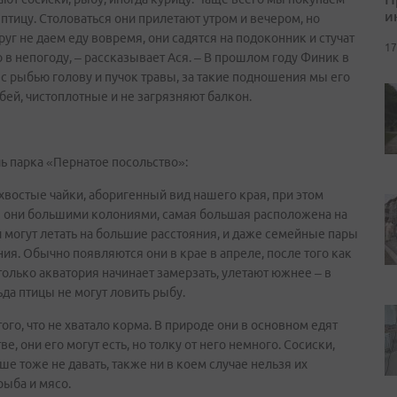
и
 птицу. Столоваться они прилетают утром и вечером, но
руг не даем еду вовремя, они садятся на подоконник и стучат
17
о в непогоду, – рассказывает Ася. – В прошлом году Финик в
ес рыбью голову и пучок травы, за такие подношения мы его
убей, чистоплотные и не загрязняют балкон.
ь парка «Пернатое посольство»:
хвостые чайки, аборигенный вид нашего края, при этом
я они большими колониями, самая большая расположена на
и могут летать на большие расстояния, и даже семейные пары
ния. Обычно появляются они в крае в апреле, после того как
 только акватория начинает замерзать, улетают южнее – в
ьда птицы не могут ловить рыбу.
того, что не хватало корма. В природе они в основном едят
, они его могут есть, но толку от него немного. Сосиски,
ше тоже не давать, также ни в коем случае нельзя их
рыба и мясо.