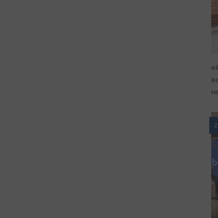
«
в
н
2