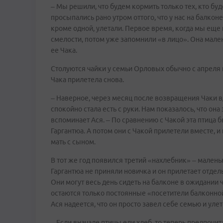
– Мы решили, что будем кормить только тех, кто буд
просыпались рано утром оттого, что у нас на балкон
кроме одной, улетали. Первое время, когда мы еще н
смелости, потом уже запомнили «в лицо». Она мален
ее Чака.
Столуются чайки у семьи Орловых обычно с апреля 
Чака прилетела снова.
– Наверное, через месяц после возвращения Чаки вд
спокойно стала есть с руки. Нам показалось, что она з
вспоминает Ася. – По сравнению с Чакой эта птица б
Гаргантюа. А потом они с Чакой прилетели вместе, и по
мать с сыном.
В тот же год появился третий «нахлебник» – маленьк
Гаргантюа не приняли новичка и он прилетает отдел
Они могут весь день сидеть на балконе в ожидании ч
остаются только постоянные «посетители балконной 
Ася надеется, что он просто завел себе семью и улет
– Если вначале птицы ели хлеб, то теперь предпочи