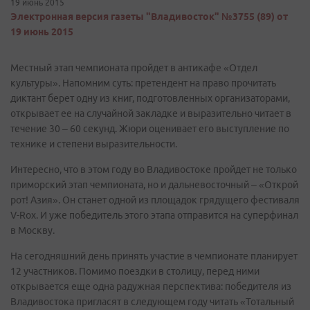
19 июнь 2015
Электронная версия газеты "Владивосток" №3755 (89) от
19 июнь 2015
Местный этап чемпионата пройдет в антикафе «Отдел
культуры». Напомним суть: претендент на право прочитать
диктант берет одну из книг, подготовленных организаторами,
открывает ее на случайной закладке и выразительно читает в
течение 30 – 60 секунд. Жюри оценивает его выступление по
технике и степени выразительности.
Интересно, что в этом году во Владивостоке пройдет не только
приморский этап чемпионата, но и дальневосточный – «Открой
рот! Азия». Он станет одной из площадок грядущего фестиваля
V-Rox. И уже победитель этого этапа отправится на суперфинал
в Москву.
На сегодняшний день принять участие в чемпионате планирует
12 участников. Помимо поездки в столицу, перед ними
открывается еще одна радужная перспектива: победителя из
Владивостока пригласят в следующем году читать «Тотальный