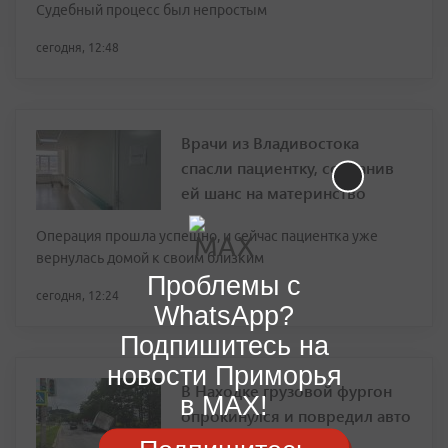
Судебный процесс был непростым
сегодня, 12:48
Врачи из Владивостока
спасли пациентку, сохранив
ей шанс на материнство
Операция прошла успешно, и сейчас пациентка уже
вернулась домой к своим близким
Проблемы с
сегодня, 12:24
WhatsApp?
Подпишитесь на
новости Приморья
В Находке грузовой фургон
в MAX!
опрокинулся и повредил авто