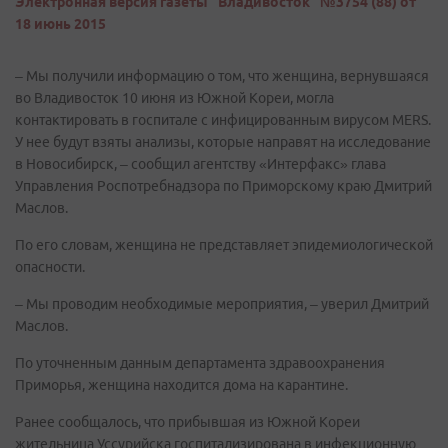
Электронная версия газеты "Владивосток" №3754 (88) от
18 июнь 2015
– Мы получили информацию о том, что женщина, вернувшаяся
во Владивосток 10 июня из Южной Кореи, могла
контактировать в госпитале с инфицированным вирусом MERS.
У нее будут взяты анализы, которые направят на исследование
в Новосибирск, – сообщил агентству «Интерфакс» глава
Управления Роспотребнадзора по Приморскому краю Дмитрий
Маслов.
По его словам, женщина не представляет эпидемиологической
опасности.
– Мы проводим необходимые мероприятия, – уверил Дмитрий
Маслов.
По уточненным данным департамента здравоохранения
Приморья, женщина находится дома на карантине.
Ранее сообщалось, что прибывшая из Южной Кореи
жительница Уссурийска госпитализирована в инфекционную