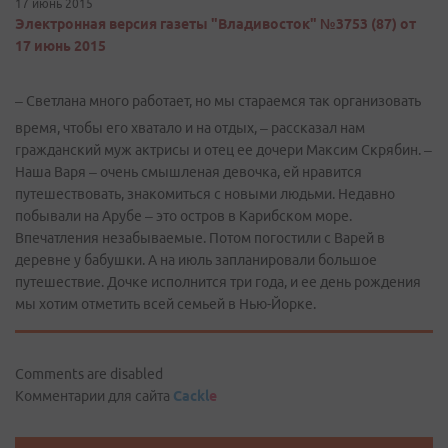
17 июнь 2015
Электронная версия газеты "Владивосток" №3753 (87) от
17 июнь 2015
– Светлана много работает, но мы стараемся так организовать
время, чтобы его хватало и на отдых, – рассказал нам
гражданский муж актрисы и отец ее дочери Максим Скрябин. –
Наша Варя – очень смышленая девочка, ей нравится
путешествовать, знакомиться с новыми людьми. Недавно
побывали на Арубе – это остров в Карибском море.
Впечатления незабываемые. Потом погостили с Варей в
деревне у бабушки. А на июль запланировали большое
путешествие. Дочке исполнится три года, и ее день рождения
мы хотим отметить всей семьей в Нью-Йорке.
Comments are disabled
Комментарии для сайта
Cackl
e