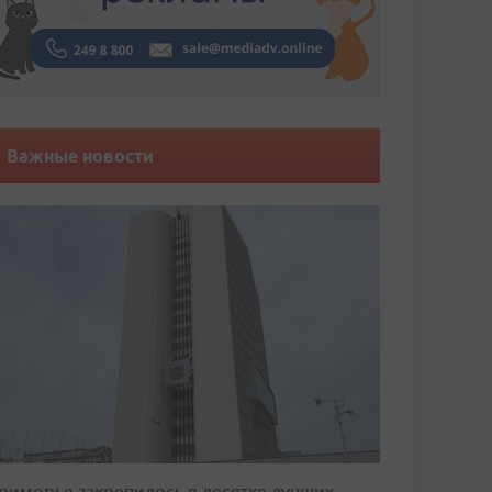
Важные новости
риморье закрепилось в десятке лучших