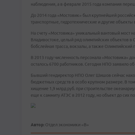
наблюдения, а в феврале 2015 года компания пере
До 2014 года «Мостовик» был крупнейшей российс
транспортные, гидротехнические и другие объекты 
На счету «Мостовика» уникальный вантовый мост на
Владивостоке, целый ряд олимпийских объектов в Со
бобслейная трасса, вокзалы, а также Олимпийский п
В 2013 году численность персонала «Мостовика» дост
осталось 6700 работников. Сегодня НПО заявило об 
Бывший гендиректор НПО Олег Шишов сейчас наход
бюджетных средств в особо крупном размере. В том
хищение 1,9 млрд руб. при строительстве океанари
еще к саммиту АТЭС в 2012 году, но объект до сих по
Автор:
Отдел экономики «В»