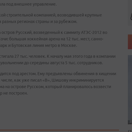
шла под внешнее управление.
кой строительной компанией, возводившей крупные
в разных регионах страны и за рубежом.
 остров Русский, возведенный к саммиту АТЭС-2012 во
чи: большая хоккейная арена на 12 тыс. мест, санно-
арк и Бутовская линия метро в Москве.
игала 27 тыс. человек. К началу мая этого года в компании
увольнении до середины августа 5 тыс. сотрудников.
ится под арестом. Ему предъявлены обвинения в хищении
 числе, как уже писал «В», Шишову инкриминируется
ума на острове Русском, который планировалось возвести
р не построен.
П