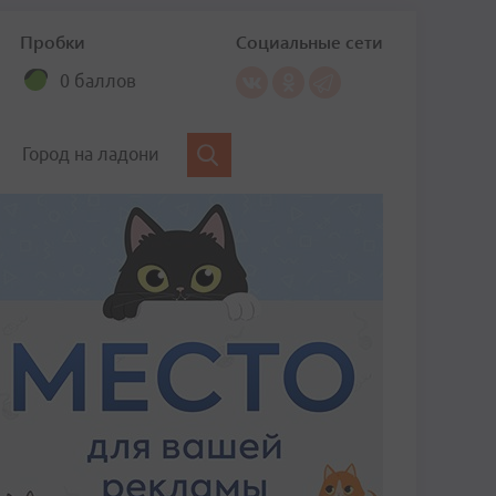
Пробки
Социальные сети
0 баллов
Город на ладони