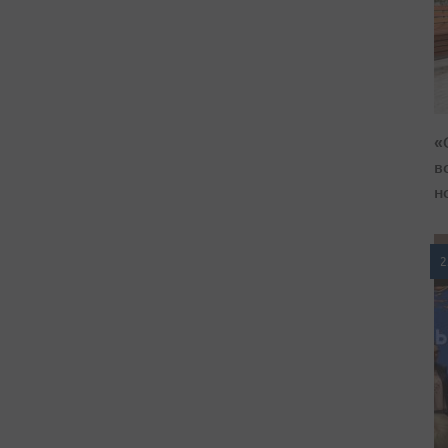
«
в
н
2