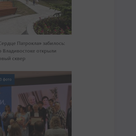
Сердце Патрокла» забилось:
о Владивостоке открыли
овый сквер
3 фото