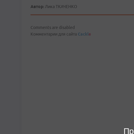
Автор:
Лика ТКАЧЕНКО
Comments are disabled
Комментарии для сайта
Cackl
e
Пр