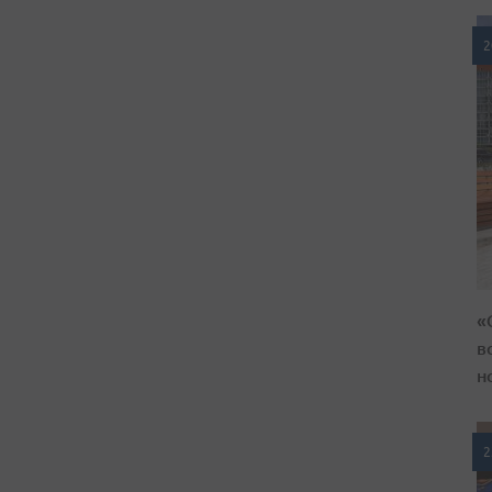
2
«
в
н
2