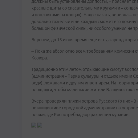
должны быть установлены доппосты, – поясняет спа
красные щиты со спасательными кругами и «концам
и поплавками на концах). Надо сказать, веревка – 
довольно тяжелый и не каждый сможет его докинуть
большой физической силы, ни особого умения не тр
Впрочем, до 15 июня время еще есть, а арендатор
– Пока же абсолютно всем требованиям комиссии от
Козюра.
Традиционно этим летом отдыхающие смогут воспол
(администрация «Парка культуры и отдыха имени Се
воду), лежаками и другим инвентарем. На террито
площадки, чтобы маленькие жители Владивостока м
Вчера проверяли пляжи острова Русского (о них «В
по инициативе городской администрации на острове 
пляжи, где Роспотребнадзор разрешил купание.