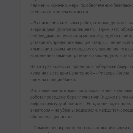
пляжей и, конечно, меры по обеспечению безопасн
особым контролем комиссии.
– В списке обязательных работ, которые должны вы
акарицидная (противоклещевая. – Прим. авт.) обраб
необходимости почистить) морское дно, обеспечить
установить предупреждающие стенды, – перечисля
комиссии, начальник городского управления по вз
исполнению административного законодательства И
На этот раз комиссия проверила побережье Амурско
купания на станции Санаторной – «Ривьера-Лагуна» 
пляж на станции Чайка.
Итоговый вывод комиссии: пляжи готовы к купальн
работа проведена: берег почистили (и даже на пляж
инфраструктуру обновили… Есть, конечно, и пробелы
акватория – не убраны водоросли, между тем сосед
обновлены доппосты.
– Помимо непосредственно спасательной вышки на п