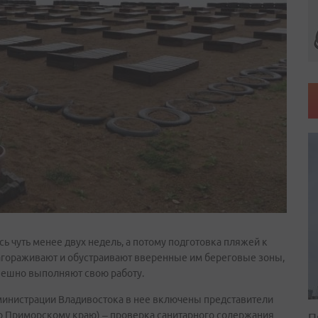
ь чуть менее двух недель, а потому подготовка пляжей к
агораживают и обустраивают вверенные им береговые зоны,
пешно выполняют свою работу.
министрации Владивостока в нее включены представители
о Приморскому краю) – проверка санитарного содержания
П