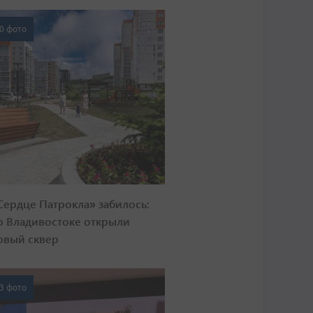
0 фото
Сердце Патрокла» забилось:
о Владивостоке открыли
овый сквер
3 фото