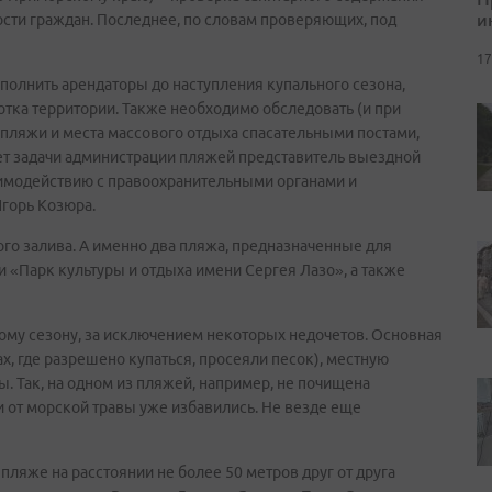
и
ости граждан. Последнее, по словам проверяющих, под
17
полнить арендаторы до наступления купального сезона,
отка территории. Также необходимо обследовать (и при
 пляжи и места массового отдыха спасательными постами,
ет задачи администрации пляжей представитель выездной
аимодействию с правоохранительными органами и
горь Козюра.
го залива. А именно два пляжа, предназначенные для
и «Парк культуры и отдыха имени Сергея Лазо», а также
ому сезону, за исключением некоторых недочетов. Основная
ах, где разрешено купаться, просеяли песок), местную
. Так, на одном из пляжей, например, не почищена
и от морской травы уже избавились. Не везде еще
ляже на расстоянии не более 50 метров друг от друга