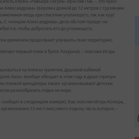
сатель пляжа «Ривьера-Лагуна» Ярослав Пак. – Это ярко-
и Александрова» (веревка длиной до 12 метров с грузиками
незаменимая вещь при спасении утопающего, так как круг
. С «концом Александрова» дело обстоит проще: ни
ебуется, чтобы добросить его до утопающего.
ы тем временем продолжают улучшать свою территорию.
вечает первый пляж в бухте Лазурной, – пояснил Игорь
ьзоваться на пляжах туалетом, душевой кабиной
ргея Лазо» вообще обещает в этом году в душе горячую
риях пляжей арендаторы также организовывают детские
огли разнообразить отдых на море.
» сообщит в следующем номере). Как пояснил Игорь Козюра,
организовано 15 мест массового отдыха, часть которых –