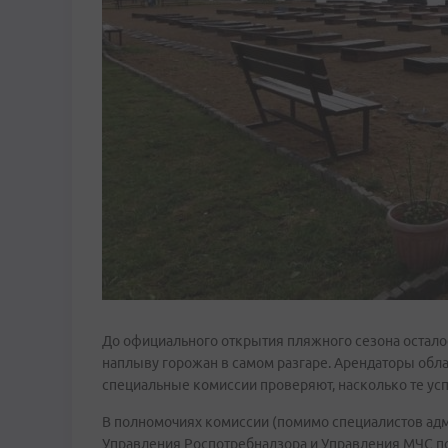
До официального открытия пляжного сезона осталос
наплыву горожан в самом разгаре. Арендаторы обл
специальные комиссии проверяют, насколько те ус
В полномочиях комиссии (помимо специалистов ад
Управления Роспотребнадзора и Управления МЧС п