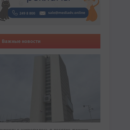
Важные новости
риморье закрепилось в десятке лучших