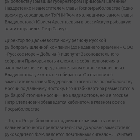
рыболовству (бывшим губернатором Приморья) Евгением
Наздратенко и заместителем главы Госкомрыболовства (одно
время руководившим ТУРНИФом и являвшимся замом главы
Владивостока) Юрием Арсентьевым в российскую рыбацкую
элиту отправился Петр Савчук.
Директор по Дальневосточному региону Русской
рыбопромышленной компании (до недавнего времени – ООО
«Русское море – Добыча») и депутат Законодательного
собрания Приморья хоть и сложил с себя полномочия в
частном бизнесе и представительном органе власти, но из
Владивостока уезжать не собирается. Он становится
заместителем главы Федерального агентства по рыболовству
России по Дальнему Востоку. Его штаб-квартира разместится в
рыбацкой столице России – во Владивостоке, но и в Москве
Петр Степанович обзаведется кабинетом в главном офисе
Росрыболовства.
– То, что Росрыболовство поднимает значимость своего
дальневосточного представительства до уровня заместителя
руководителя ФАР, является позитивным сигналом, – считает