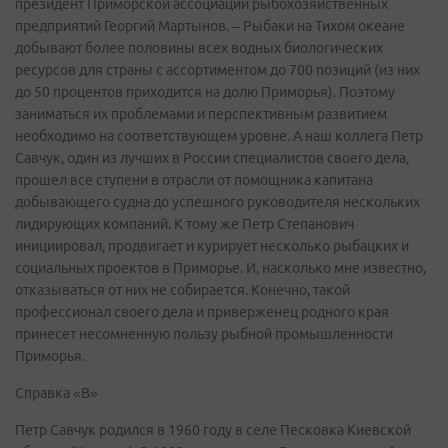
президент Приморской ассоциации рыбохозяйственных
предприятий Георгий Мартынов. – Рыбаки на Тихом океане
добывают более половины всех водных биологических
ресурсов для страны с ассортиментом до 700 позиций (из них
до 50 процентов приходится на долю Приморья). Поэтому
заниматься их проблемами и перспективным развитием
необходимо на соответствующем уровне. А наш коллега Петр
Савчук, один из лучших в России специалистов своего дела,
прошел все ступени в отрасли от помощника капитана
добывающего судна до успешного руководителя нескольких
лидирующих компаний. К тому же Петр Степанович
инициировал, продвигает и курирует несколько рыбацких и
социальных проектов в Приморье. И, насколько мне известно,
отказываться от них не собирается. Конечно, такой
профессионал своего дела и приверженец родного края
принесет несомненную пользу рыбной промышленности
Приморья.
Справка «В»
Петр Савчук родился в 1960 году в селе Песковка Киевской