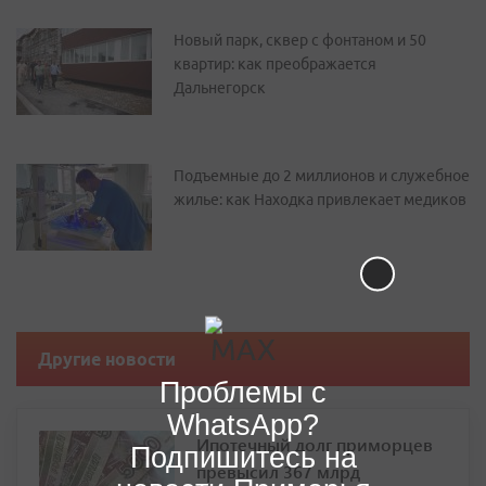
Новый парк, сквер с фонтаном и 50
квартир: как преображается
Дальнегорск
Подъемные до 2 миллионов и служебное
жилье: как Находка привлекает медиков
Другие новости
Проблемы с
WhatsApp?
Ипотечный долг приморцев
Подпишитесь на
превысил 367 млрд