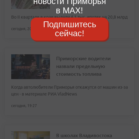
новости Приморья
в MAX!
Во II квартале в крае выдали 4,1 тыс. ипотек на 20,8 млрд
Подпишитесь
сегодня, 20:14
сейчас!
Приморские водители
назвали предельную
стоимость топлива
Когда автолюбители Приморья откажутся от машин из-за
цен - в материале РИА VladNews
сегодня, 19:27
В школах Владивостока