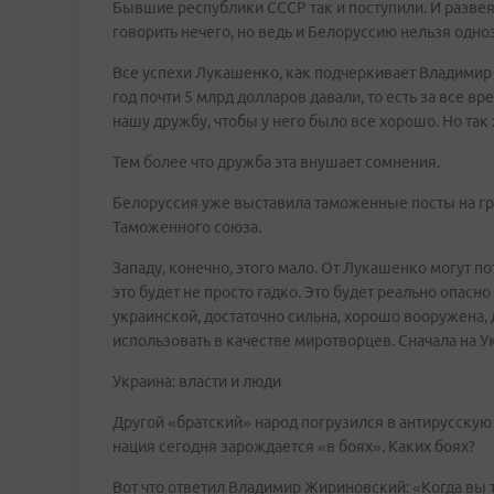
Бывшие республики СССР так и поступили. И развея
говорить нечего, но ведь и Белоруссию нельзя одно
Все успехи Лукашенко, как подчеркивает Владимир
год почти 5 млрд долларов давали, то есть за все 
нашу дружбу, чтобы у него было все хорошо. Но так
Тем более что дружба эта внушает сомнения.
Белоруссия уже выставила таможенные посты на гра
Таможенного союза.
Западу, конечно, этого мало. От Лукашенко могут п
это будет не просто гадко. Это будет реально опасно
украинской, достаточно сильна, хорошо вооружена,
использовать в качестве миротворцев. Сначала на 
Украина: власти и люди
Другой «братский» народ погрузился в антирусскую
нация сегодня зарождается «в боях». Каких боях?
Вот что ответил Владимир Жириновский: «Когда вы 