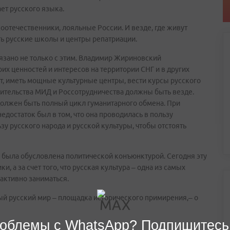
ет русского языка.
оотечественники, лояльные России. И везде, где живут
ть русские школы и центры репатриации.
язано не только с этим. Владимир Жириновский
их ценностей и интересов на территории СНГ и в других
т, иметь мощные культурные центры, вести курсы русского
ительства МИД и Россотрудничества должны быть везде.
 должен быть полный цикл гуманитарного обмена. При
едостаток был в том, что она проводилась в пользу
у русского народа и русской культуры, чтобы отстоять
 была обусловлена политической конъюнктурой. Сегодня эту
и, а за счет того, что русская культура – одна из самых
активно заниматься.
ый русский мир – площадка исторического примирения,– о
облемы с WhatsApp? Подпишитесь