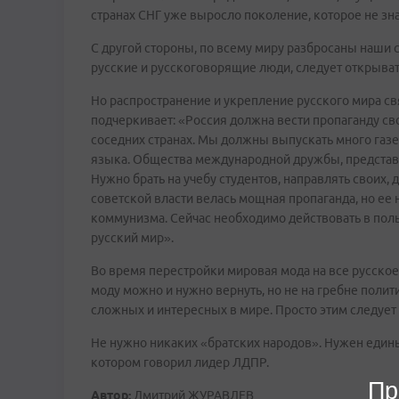
странах СНГ уже выросло поколение, которое не зна
С другой стороны, по всему миру разбросаны наши с
русские и русскоговорящие люди, следует открыва
Но распространение и укрепление русского мира св
подчеркивает: «Россия должна вести пропаганду сво
соседних странах. Мы должны выпускать много газе
языка. Общества международной дружбы, представ
Нужно брать на учебу студентов, направлять своих,
советской власти велась мощная пропаганда, но ее н
коммунизма. Сейчас необходимо действовать в польз
русский мир».
Во время перестройки мировая мода на все русское
моду можно и нужно вернуть, но не на гребне политик
сложных и интересных в мире. Просто этим следует 
Не нужно никаких «братских народов». Нужен един
котором говорил лидер ЛДПР.
Пр
Автор:
Дмитрий ЖУРАВЛЕВ