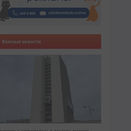
Важные новости
риморье закрепилось в десятке лучших