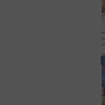
«
в
н
2