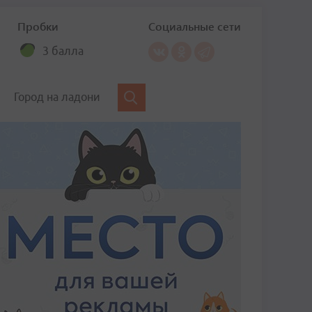
Пробки
Социальные сети
3 балла
Город на ладони