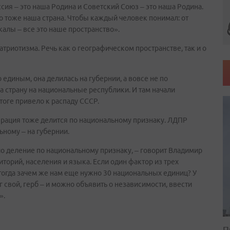
ссия – это наша Родина и Советский Союз – это наша Родина.
о тоже наша страна. Чтобы каждый человек понимал: от
алы – все это наше пространство».
атриотизма. Речь как о географическом пространстве, так и о
единым, она делилась на губернии, а вовсе не по
а страну на национальные республики. И там начали
тоге привело к распаду СССР.
ерация тоже делится по национальному признаку. ЛДПР
ьному – на губернии.
ло деление по национальному признаку, – говорит Владимир
торий, населения и языка. Если один фактор из трех
 тогда зачем же нам еще нужно 30 национальных единиц? У
г свой, герб – и можно объявить о независимости, ввести
».
П