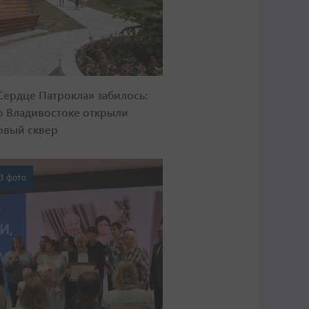
Сердце Патрокла» забилось:
о Владивостоке открыли
овый сквер
3 фото