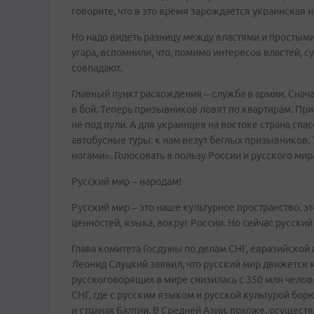
говорите, что в это время зарождается украинская н
Но надо видеть разницу между властями и простыми
угара, вспомнили, что, помимо интересов властей, 
совпадают.
Главный пункт расхождения – служба в армии. Снач
в бой. Теперь призывников ловят по квартирам. Пр
не под пули. А для украинцев на востоке страна сп
автобусные туры: к нам везут беглых призывников. 
ногами». Голосовать в пользу России и русского мир
Русский мир – народам!
Русский мир – это наше культурное пространство, 
ценностей, языка, вокруг России. Но сейчас русски
Глава комитета Госдумы по делам СНГ, евразийской
Леонид Слуцкий заявил, что русский мир движется к
русскоговорящих в мире снизилась с 350 млн челове
СНГ, где с русским языком и русской культурой бор
и странах Балтии. В Средней Азии, похоже, осуществ