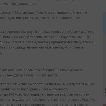
ация, – это чудовищно».
 людьми. Многие украинцы, устав от шовинистического
существуют интересы граждан. И они совершенно не
ала добровольцы, одурманенные пропагандой, сами рвались
изывники на западе Украины уезжают в Евросоюз, лишь бы
асения – Россия. По всему востоку организуются специальные
То есть украинцы начали, что называется, «голосовать
а.
это возможность реального объединения вокруг наших
й мир находится в большой опасности.
 интеграции и связям с соотечественниками депутат от ЛДПР
 коллапсу: за последние 25 лет численность
к до 270 млн. Произошло это прежде всего за счет стран
ются на государственном уровне. И речь не только об Украине
ляется аналогичная политика, только негласно. В итоге в