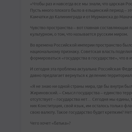
«Чтобы раз и навсегда все мы знали, что царская Ро
Пусть много плохого было в ельцинский период – эт
Камчатки до Калининграда и от Мурманска до Махачк
Чувство пространства – вот главная составляющая п
культурном, о том, что называется русским миром.
Во времена Российской империи пространство было 
национальному признаку. Советская власть поделил
формироваться «государства в государстве», что в и
И сегодня эта проблема актуальна: Российская Фед
давно предлагает вернуться к делению территориал
«Я не знаю ни одной страны мира, где бы внутри бы
Жириновский. – Смысл государства – единство терри
отсутствует – государства нет… Сегодня мы едины,
них Конституция, свой язык, им осталось только фла
свою валюту. Такое государство будет крепким? Нет
Чего хочет «батька»?