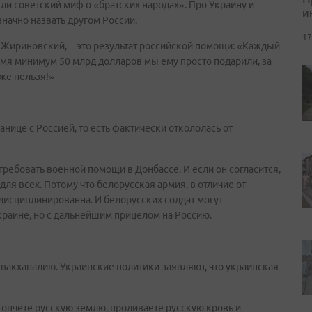
ли советский миф о «братских народах». Про Украину и
и
значно назвать другом России.
17
 Жириновский, – это результат российской помощи: «Каждый
время минимум 50 млрд долларов мы ему просто подарили, за
 же нельзя!»
нице с Россией, то есть фактически откололась от
отребовать военной помощи в Донбассе. И если он согласится,
 для всех. Потому что белорусская армия, в отличие от
 дисциплинированна. И белорусских солдат могут
Украине, но с дальнейшим прицелом на Россию.
 вакханалию. Украинские политики заявляют, что украинская
топчете русскую землю, проливаете русскую кровь и