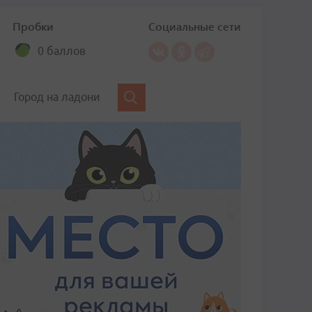
Пробки
Социальные сети
0 баллов
Город на ладони