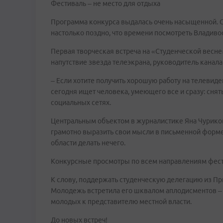
Фестиваль – не место для отдыха
Программа конкурса выдалась очень насыщенной. С
настолько поздно, что времени посмотреть Владивос
Первая творческая встреча на «Студенческой весн
напутствие звезда телеэкрана, руководитель канал
– Если хотите получить хорошую работу на телевиден
сегодня ищет человека, умеющего все и сразу: снять
социальных сетях.
Центральным объектом в журналистике Яна Чурикова
грамотно выразить свои мысли в письменной форме,
области делать нечего.
Конкурсные просмотры по всем направлениям фест
К слову, поддержать студенческую делегацию из П
Молодежь встретила его шквалом аплодисментов –
молодых к представителю местной власти.
До новых встреч!