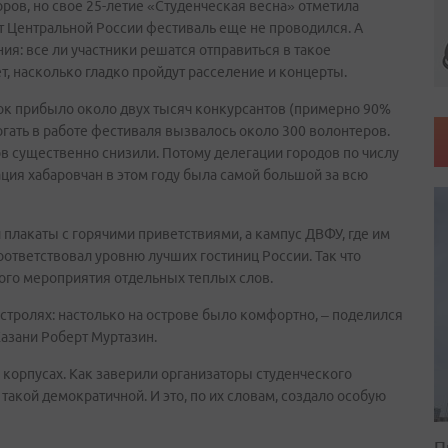
оров, но свое 25-летие «Студенческая весна» отметила
от Центральной России фестиваль еще не проводился. А
я: все ли участники решатся отправиться в такое
т, насколько гладко пройдут расселение и концерты.
ток прибыло около двух тысяч конкурсантов (примерно 90%
огать в работе фестиваля вызвалось около 300 волонтеров.
в существенно снизили. Потому делегации городов по числу
ция хабаровчан в этом году была самой большой за всю
 плакаты с горячими приветствиями, а кампус ДВФУ, где им
ответствовал уровню лучших гостиниц России. Так что
ого мероприятия отдельных теплых слов.
гастролях: настолько на острове было комфортно, – поделился
азани Роберт Муртазин.
 корпусах. Как заверили организаторы студенческого
акой демократичной. И это, по их словам, создало особую
П