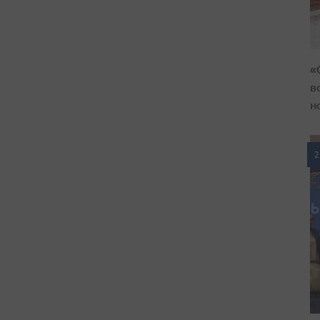
«
в
н
2