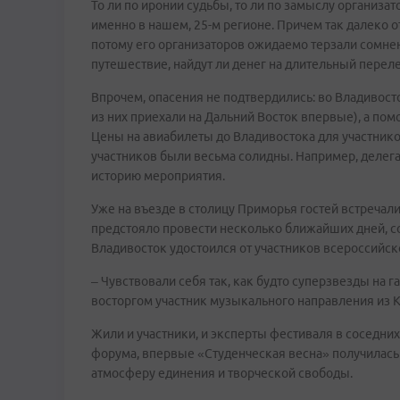
То ли по иронии судьбы, то ли по замыслу организат
именно в нашем, 25-м регионе. Причем так далеко 
потому его организаторов ожидаемо терзали сомнени
путешествие, найдут ли денег на длительный переле
Впрочем, опасения не подтвердились: во Владивос
из них приехали на Дальний Восток впервые), а пом
Цены на авиабилеты до Владивостока для участнико
участников были весьма солидны. Например, делега
историю мероприятия.
Уже на въезде в столицу Приморья гостей встречали
предстояло провести несколько ближайших дней, со
Владивосток удостоился от участников всероссийск
– Чувствовали себя так, как будто суперзвезды на 
восторгом участник музыкального направления из К
Жили и участники, и эксперты фестиваля в соседних
форума, впервые «Студенческая весна» получилась т
атмосферу единения и творческой свободы.