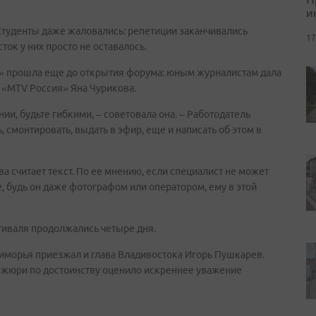
и
туденты даже жаловались: репетиции заканчивались
17
ток у них просто не оставалось.
е» прошла еще до открытия форума: юным журналистам дала
а «MTV Россия» Яна Чурикова.
ии, будьте гибкими, – советовала она. – Работодатель
, смонтировать, выдать в эфир, еще и написать об этом в
 считает текст. По ее мнению, если специалист не может
 будь он даже фотографом или оператором, ему в этой
иваля продолжались четыре дня.
риморья приезжал и глава Владивостока Игорь Пушкарев.
 жюри по достоинству оценило искреннее уважение