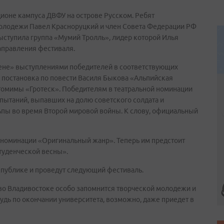
ионе кампуса ДВФУ на острове Русском. Ребят
молодежи Павел Красноруцкий и член Совета Федерации РФ
выступила группа «Мумий Тролль», лидер которой Илья
аправления фестиваля.
рене» выступлениями победителей в соответствующих
 постановка по повести Василя Быкова «Альпийская
нтомимы «Гротеск». Победителям в театральной номинации
пытаний, выпавших на долю советского солдата и
ьпы во время Второй мировой войны. К слову, официальный
 номинации «Оригинальный жанр». Теперь им предстоит
туденческой весны».
еспублике и проведут следующий фестиваль.
 во Владивостоке особо запомнится творческой молодежи и
ибудь по окончании университета, возможно, даже приедет в