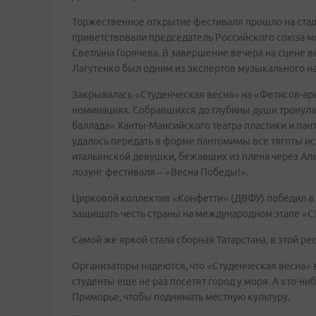
Торжественное открытие фестиваля прошло на стад
приветствовали председатель Российского союза 
Светлана Горячева. В завершение вечера на сцене 
Лагутенко был одним из экспертов музыкального н
Закрывалась «Студенческая весна» на «Фетисов-а
номинациях. Собравшихся до глубины души тронула
баллада» Ханты-Мансийского театра пластики и па
удалось передать в форме пантомимы все тяготы ис
итальянской девушки, бежавших из плена через Ал
лозунг фестиваля – «Весна Победы!».
Цирковой коллектив «Конфетти» (ДВФУ) победил в
защищать честь страны на международном этапе «С
Самой же яркой стала сборная Татарстана, в этой р
Организаторы надеются, что «Студенческая весна»
студенты еще не раз посетят город у моря. А кто-н
Приморье, чтобы поднимать местную культуру.