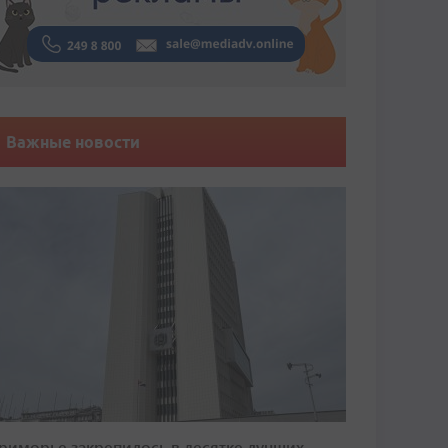
Важные новости
риморье закрепилось в десятке лучших