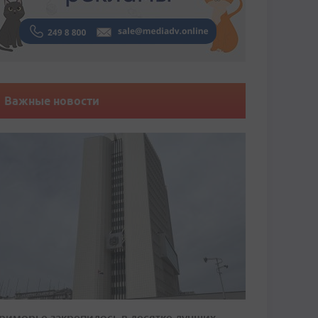
Важные новости
риморье закрепилось в десятке лучших