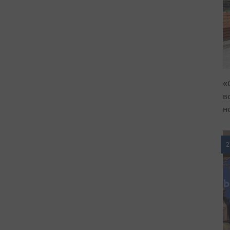
«
в
н
2