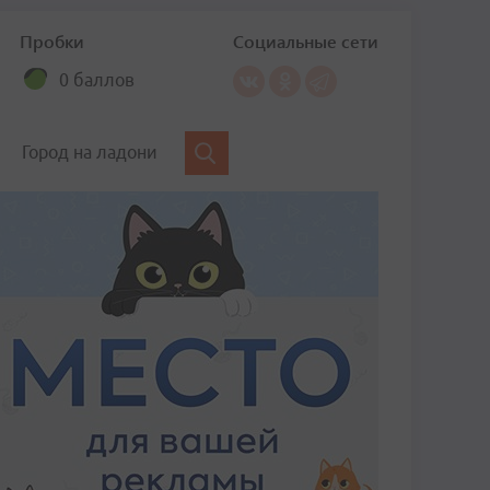
Пробки
Социальные сети
0 баллов
Город на ладони