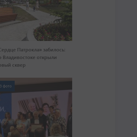
Сердце Патрокла» забилось:
о Владивостоке открыли
овый сквер
3 фото