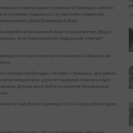
и
чивающего пригородные перевозки в Приморье, а регион
орой половины подвижного состава (либо подвижной
17
а замначальника ДВжд Владимира Рубана.
ти и Еврейской автономной области предложение ДВжд о
орья» на их территориях не поддержали, отмечает
риморского края перевозит пассажиров в Хабаровском
ласти.
ного юрлица под брендом «Экспресс Приморья» для работы
счетам инициаторов, упростит тарифную политику и даст
ажиров. Доходы могут пойти на развитие пассажирских
ава.
чило чистый убыток в размере 207,634 млрд рублей, вдвое
тябре 2005 года. С 2011 года перевозчик работает в