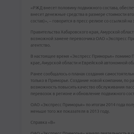
«РЖД внесет половину подвижного состава, обеспе
внесет денежные средства в размере стоимости вт
состав)», – говорится в пресс-релизе со ссылкой н
Правительства Хабаровского края, Амурской облас
возможной замене перевозчика ОАО «Экспресс Прим
агентство.
В настоящее время «Экспресс Приморья» помимо П
крае, Амурской области и Еврейской автономной об
Ранее сообщалось о планах создания самостоятель
только в Приморье. Создание новой компании, по ра
возможность повысить качество обслуживания пасс
перевозок в регионе и обновление подвижного сост
ОАО «Экспресс Приморья» по итогам 2014 года полу
меньше того же показателя в 2013 году.
Справка «В»
ОАО «Экспресс Приморья» начало деятельность в сен