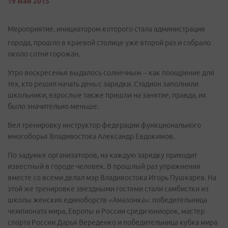
19 май 2015
Мероприятие, инициатором которого стала администрация
города, прошло в краевой столице уже второй раз и собрало
около сотни горожан.
Утро воскресенья выдалось солнечным – как поощрение для
тех, кто решил начать день с зарядки. Стадион заполнили
школьники, взрослые также пришли на занятие, правда, их
было значительно меньше.
Вел тренировку инструктор федерации функционального
многоборья Владивостока Александр Евдокимов.
По задумке организаторов, на каждую зарядку приходит
известный в городе человек. В прошлый раз упражнения
вместе со всеми делал мэр Владивостока Игорь Пушкарев. На
этой же тренировке звездными гостями стали самбистки из
школы женских единоборств «Амазонка»: победительница
чемпионата мира, Европы и России среди юниорок, мастер
спорта России Дарья Вереденко и победительница кубка мира