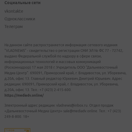
Социальные сети
vkontakte
Одноклассники
Телеграм
На данном сайте распространяется информация сетевого издания
"VLADNEWS" - свидетельство о регистрации СМИ ЭЛ № ФС 77 - 72742,
выдано Федеральной службой по надзору в сфере связи,
информационных технологий и массовых коммуникаций
(Роскомнадзор) 17 мая 2018 г. Учредитель ООО "Дальневосточный
Медиа Центр". 690091, Приморский край, г. Владивосток, ул. Уборевича,
д.20А, офис 13. Главный редактор Юркевич Дмитрий Юрьевич. Адрес
редакции: 690091, Приморский край, г. Владивосток, ул. Уборевича,
д.20А, офис 13. Тел.: +7 (423) 2-415-600.
https://mediadv.online/
Электронный адрес редакции: vladnews@inbox.ru. Отдел продаж
«Дальневосточный Медиа Центр» sale@mediadv.online. Тел.: +7 (423)
249-8-800. 18+