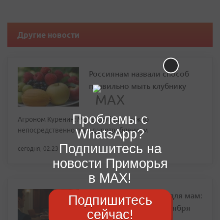
Другие новости
Россиянам назвали способ
правильно мыть клубнику
Проблемы с
Агроном Куренин: Мыть клубнику нужно
непосредственно перед употреблением
WhatsApp?
Подпишитесь на
сегодня, 02:23
новости Приморья
в MAX!
Испытательный срок для мам:
Подпишитесь
что изменится с 1 сентября
сейчас!