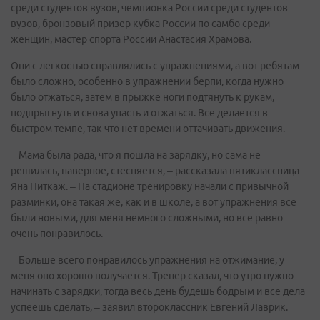
среди студентов вузов, чемпионка России среди студентов
вузов, бронзовый призер кубка России по самбо среди
женщин, мастер спорта России Анастасия Храмова.
Они с легкостью справлялись с упражнениями, а вот ребятам
было сложно, особенно в упражнении берпи, когда нужно
было отжаться, затем в прыжке ноги подтянуть к рукам,
подпрыгнуть и снова упасть и отжаться. Все делается в
быстром темпе, так что нет времени оттачивать движения.
– Мама была рада, что я пошла на зарядку, но сама не
решилась, наверное, стесняется, – рассказала пятиклассница
Яна Ниткаж. – На стадионе тренировку начали с привычной
разминки, она такая же, как и в школе, а вот упражнения все
были новыми, для меня немного сложными, но все равно
очень понравилось.
– Больше всего понравилось упражнения на отжимание, у
меня оно хорошо получается. Тренер сказал, что утро нужно
начинать с зарядки, тогда весь день будешь бодрым и все дела
успеешь сделать, – заявил второклассник Евгений Лаврик.