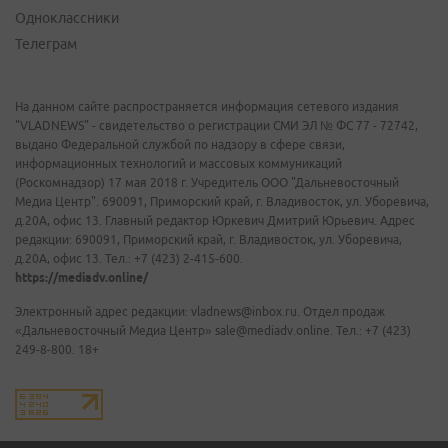
Одноклассники
Телеграм
На данном сайте распространяется информация сетевого издания
"VLADNEWS" - свидетельство о регистрации СМИ ЭЛ № ФС 77 - 72742,
выдано Федеральной службой по надзору в сфере связи,
информационных технологий и массовых коммуникаций
(Роскомнадзор) 17 мая 2018 г. Учредитель ООО "Дальневосточный
Медиа Центр". 690091, Приморский край, г. Владивосток, ул. Уборевича,
д.20А, офис 13. Главный редактор Юркевич Дмитрий Юрьевич. Адрес
редакции: 690091, Приморский край, г. Владивосток, ул. Уборевича,
д.20А, офис 13. Тел.: +7 (423) 2-415-600.
https://mediadv.online/
Электронный адрес редакции: vladnews@inbox.ru. Отдел продаж
«Дальневосточный Медиа Центр» sale@mediadv.online. Тел.: +7 (423)
249-8-800. 18+