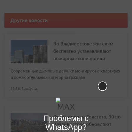
Другие новости
Во Владивостоке жителям
бесплатно устанавливают
пожарные извещатели
Современные дымовые датчики монтируют в квартирах
и домах отдельных категорий граждан
23:36, 7 августа
Фасад дома на Толстого, 30 во
Проблемы с
Владивостоке обновляют
WhatsApp?