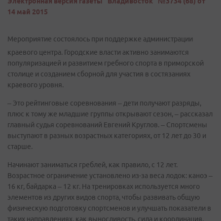
Электронная версия газеты "Владивосток" №3734 (68) от
14 май 2015
Мероприятие состоялось при поддержке администрации
краевого центра. Городские власти активно занимаются
популяризацией и развитием гребного спорта в приморской
столице и созданием сборной для участия в состязаниях
краевого уровня.
– Это рейтинговые соревнования – дети получают разряды,
плюс к тому же младшие группы открывают сезон, – рассказал
главный судья соревнований Евгений Круглов. – Спортсмены
выступают в разных возрастных категориях, от 12 лет до 30 и
старше.
Начинают заниматься греблей, как правило, с 12 лет.
Возрастное ограничение установлено из-за веса лодок: каноэ –
16 кг, байдарка – 12 кг. На тренировках используется много
элементов из других видов спорта, чтобы развивать общую
физическую подготовку спортсменов и улучшать показатели в
таких направлениях, как выносливость, сила и координация.