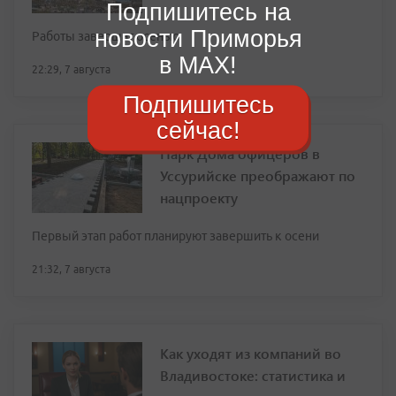
Подпишитесь на
новости Приморья
Работы завершат осенью
в MAX!
22:29, 7 августа
Подпишитесь
сейчас!
Парк Дома офицеров в
Уссурийске преображают по
нацпроекту
Первый этап работ планируют завершить к осени
21:32, 7 августа
Как уходят из компаний во
Владивостоке: статистика и