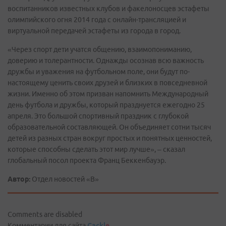
воспитанников известных клубов и факелоносцев эстафеты
олимпийского огня 2014 года с онлайн-трансляцией и
виртуальной передачей эстафеты из города в город.
«Через спорт дети учатся общению, взаимопониманию,
доверию и толерантности. Однажды осознав всю важность
дружбы и уважения на футбольном поле, они будут по-
настоящему ценить своих друзей и близких в повседневной
жизни. Именно об этом призван напомнить Международный
день футбола и дружбы, который празднуется ежегодно 25
апреля. Это большой спортивный праздник с глубокой
образовательной составляющей. Он объединяет сотни тысяч
детей из разных стран вокруг простых и понятных ценностей,
которые способны сделать этот мир лучше», – сказал
глобальный посол проекта Франц Беккенбауэр.
Автор:
Отдел новостей «В»
Comments are disabled
Комментарии для сайта
Cackl
e