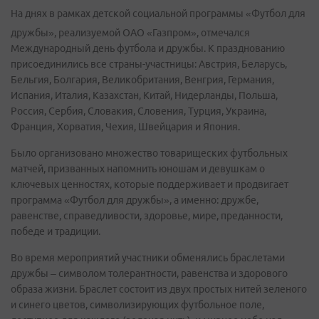
На днях в рамках детской социальной программы «Футбол для
дружбы», реализуемой ОАО «Газпром», отмечался
Международный день футбола и дружбы. К празднованию
присоединились все страны-участницы: Австрия, Беларусь,
Бельгия, Болгария, Великобритания, Венгрия, Германия,
Испания, Италия, Казахстан, Китай, Нидерланды, Польша,
Россия, Сербия, Словакия, Словения, Турция, Украина,
Франция, Хорватия, Чехия, Швейцария и Япония.
Было организовано множество товарищеских футбольных
матчей, призванных напомнить юношам и девушкам о
ключевых ценностях, которые поддерживает и продвигает
программа «Футбол для дружбы», а именно: дружбе,
равенстве, справедливости, здоровье, мире, преданности,
победе и традиции.
Во время мероприятий участники обменялись браслетами
дружбы – символом толерантности, равенства и здорового
образа жизни. Браслет состоит из двух простых нитей зеленого
и синего цветов, символизирующих футбольное поле,