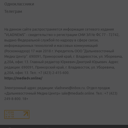
Одноклассники
Телеграм
На данном сайте распространяется информация сетевого издания
"VLADNEWS" - свидетельство о регистрации СМИ ЭЛ № ФС 77 - 72742,
выдано Федеральной службой по надзору в сфере связи,
информационных технологий и массовых коммуникаций
(Роскомнадзор) 17 мая 2018 г. Учредитель ООО "Дальневосточный
Медиа Центр". 690091, Приморский край, г. Владивосток, ул. Уборевича,
д.20А, офис 13. Главный редактор Юркевич Дмитрий Юрьевич. Адрес
редакции: 690091, Приморский край, г. Владивосток, ул. Уборевича,
д.20А, офис 13. Тел.: +7 (423) 2-415-600.
https://mediadv.online/
Электронный адрес редакции: vladnews@inbox.ru. Отдел продаж
«Дальневосточный Медиа Центр» sale@mediadv.online. Тел.: +7 (423)
249-8-800. 18+