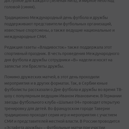
доступное для каждого (зеленая нить), и мирное небо над
головой (синяя).
Традиционно Международный день футбола и дружбы
поддерживают представители футбольных организаций,
известные спортсмены, а также ведущие национальные и
международные СМИ.
Редакция газеты «Владивосток» также поддержала этот
спортивный праздник. В честь проведения Международного
дня футбола и дружбы сотрудники «В» надели и носят на
запястье эти браслеты дружбы.
Помимо дружеских матчей, в этот день проходили
мероприятия и в других форматах. Так, в Сербии юные
футболисты рассказали о Дне футбола и дружбы во время ТВ-
шоу с популярным ведущим Иваном Ивановичем. В Германии
звезды футбольного клуба «Шальке 04» проводят открытую
тренировку для детей. Во французском городе Таверни
традиционно проходят серия игр и мероприятия с участием
СМИ и представителей местной власти. В России проводится
«Эстафета дружбы» – футбольные матчи при участии