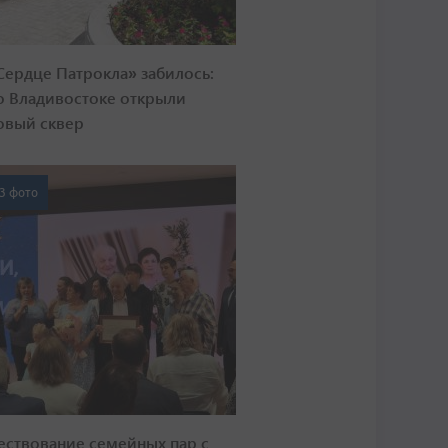
Сердце Патрокла» забилось:
о Владивостоке открыли
овый сквер
3 фото
ествование семейных пар с