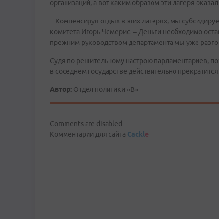
организаций, а вот каким образом эти лагеря оказал
– Компенсируя отдых в этих лагерях, мы субсидиру
комитета Игорь Чемерис. – Деньги необходимо остав
прежним руководством департамента мы уже разговар
Судя по решительному настрою парламентариев, пох
в соседнем государстве действительно прекратится
Автор:
Отдел политики «В»
Comments are disabled
Комментарии для сайта
Cackl
e