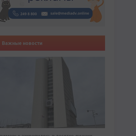
Важные новости
риморье закрепилось в десятке лучших