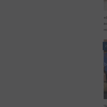
«
в
н
2
Ч