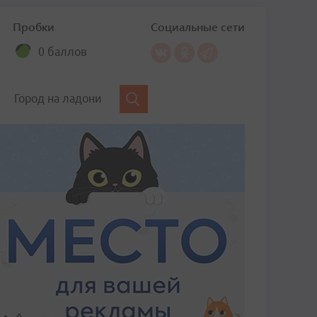
Пробки
Социальные сети
0 баллов
Город на ладони