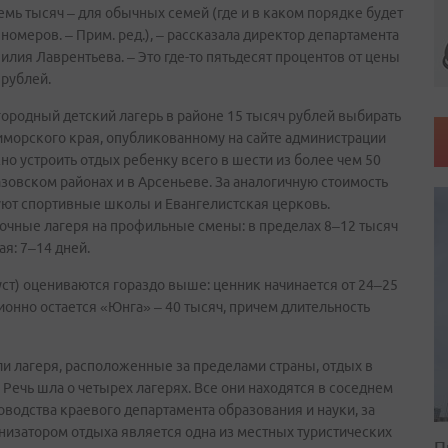
емь тысяч – для обычных семей (где и в каком порядке будет
номеров. – Прим. ред.), – рассказала директор департамента
илия Лаврентьева. – Это где-то пятьдесят процентов от цены
 рублей.
ородный детский лагерь в районе 15 тысяч рублей выбирать
риморского края, опубликованному на сайте администрации
но устроить отдых ребенку всего в шести из более чем 50
зовском районах и в Арсеньеве. За аналогичную стоимость
уют спортивные школы и Евангелистская церковь.
точные лагеря на профильные смены: в пределах 8–12 тысяч
ая: 7–14 дней.
уст) оцениваются гораздо выше: ценник начинается от 24–25
ионно остается «Юнга» – 40 тысяч, причем длительность
и лагеря, расположенные за пределами страны, отдых в
Речь шла о четырех лагерях. Все они находятся в соседнем
ководства краевого департамента образования и науки, за
анизатором отдыха является одна из местных туристических
П