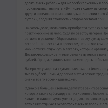
десять тысяч рублей – для малообеспеченных и вос
производиться выплата, «В» писал в одном из своих 
труда и социального развития администрации края Л
путевки, средняя стоимость которой составит 15858
На самом деле, желающим приобрести путевку в заг
практически не из чего. Судя по реестру лагерей П
региона в разделе «Образование», за эту сумму мож
лагерей – в Спасском, Кировском, Черниговском, Ла
можно также отдохнуть в лагерях, которые организ
Достаточно демократичные цены на путевки в пала
рублей. Правда, и длительность смен здесь небольш
Лагеря же у моря на «купальные» смены (июль, авг
тысяч рублей. Самым дорогим в этом сезоне традиц
смены всего восемнадцать дней.
Однако в большей степени депутатов заинтересовал
которых также субсидируется из краевого бюджета. 
Китае – в Даляне, Хуньчуне и Циндао. По словам ру
лето в них отдыхает около трех тысяч человек. Орг