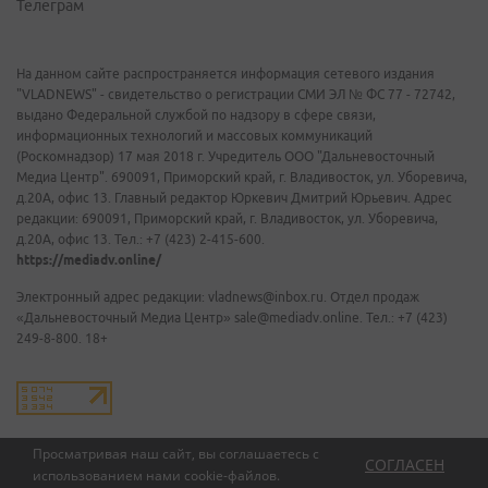
Телеграм
На данном сайте распространяется информация сетевого издания
"VLADNEWS" - свидетельство о регистрации СМИ ЭЛ № ФС 77 - 72742,
выдано Федеральной службой по надзору в сфере связи,
информационных технологий и массовых коммуникаций
(Роскомнадзор) 17 мая 2018 г. Учредитель ООО "Дальневосточный
Медиа Центр". 690091, Приморский край, г. Владивосток, ул. Уборевича,
д.20А, офис 13. Главный редактор Юркевич Дмитрий Юрьевич. Адрес
редакции: 690091, Приморский край, г. Владивосток, ул. Уборевича,
д.20А, офис 13. Тел.: +7 (423) 2-415-600.
https://mediadv.online/
Электронный адрес редакции: vladnews@inbox.ru. Отдел продаж
«Дальневосточный Медиа Центр» sale@mediadv.online. Тел.: +7 (423)
249-8-800. 18+
Просматривая наш сайт, вы соглашаетесь с
СОГЛАСЕН
использованием нами
cookie-файлов
.