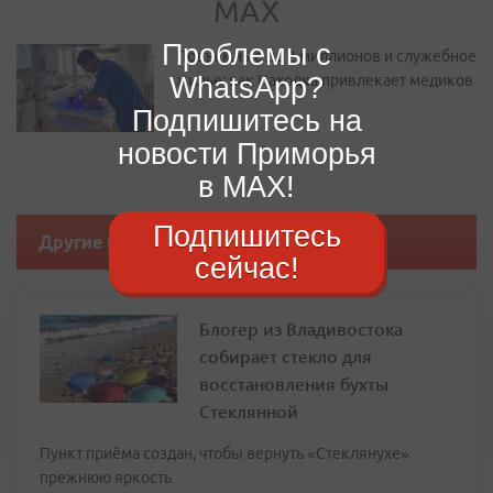
Проблемы с
Подъемные до 2 миллионов и служебное
WhatsApp?
жилье: как Находка привлекает медиков
Подпишитесь на
новости Приморья
в MAX!
Подпишитесь
Другие новости
сейчас!
Блогер из Владивостока
собирает стекло для
восстановления бухты
Стеклянной
Пункт приёма создан, чтобы вернуть «Стеклянухе»
прежнюю яркость