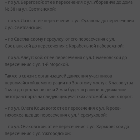
– по ул. Береговой: от ее пересечения с ул. Уборевича до дома
№ 38 на ул. Светланской;
– по ул. Лазо: от ее пересечения с ул. Суханова до пересечения
с ул. Светланской;
– по Светланскому переулку: от его пересечения с ул.
Светланской до пересечения с Корабельной набережной;
– по ул. Алеутской: от ее пересечения с ул. Семеновской до
пересечения с ул. 1-й Морской.
Также в связи с организацией движения участников
первомайской демонстрации по Золотому мосту с 6 часов утра
1 мая до трех часов ночи 2 мая будет ограничено движение
автотранспорта на следующих участках автомобильных дорог:
– по ул. Олега Кошевого: от ее пересечения с ул. Героев-
тихоокеанцев до пересечения с ул. Черемуховой;
– по ул. Очаковской: от ее пересечения с ул. Харьковской до
пересечения с ул. Ужгородской;