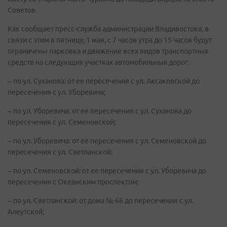
Советов.
Как сообщает пресс-служба администрации Владивостока, в
связи с этим в пятницу, 1 мая, с 7 часов утра до 15 часов будут
ограничены парковка и движение всех видов транспортных
средств на следующих участках автомобильных дорог:
– по ул. Суханова: от ее пересечения с ул. Аксаковской до
пересечения с ул. Уборевича;
– по ул. Уборевича: от ее пересечения с ул. Суханова до
пересечения с ул. Семеновской;
– по ул. Уборевича: от ее пересечения с ул. Семеновской до
пересечения с ул. Светланской;
– по ул. Семеновской: от ее пересечения с ул. Уборевича до
пересечения с Океанским проспектом;
– по ул. Светланской: от дома № 66 до пересечения с ул.
Алеутской;