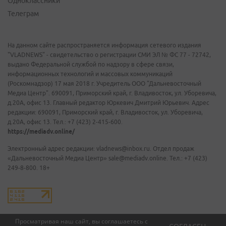
Одноклассники
Телеграм
На данном сайте распространяется информация сетевого издания
"VLADNEWS" - свидетельство о регистрации СМИ ЭЛ № ФС 77 - 72742,
выдано Федеральной службой по надзору в сфере связи,
информационных технологий и массовых коммуникаций
(Роскомнадзор) 17 мая 2018 г. Учредитель ООО "Дальневосточный
Медиа Центр". 690091, Приморский край, г. Владивосток, ул. Уборевича,
д.20А, офис 13. Главный редактор Юркевич Дмитрий Юрьевич. Адрес
редакции: 690091, Приморский край, г. Владивосток, ул. Уборевича,
д.20А, офис 13. Тел.: +7 (423) 2-415-600.
https://mediadv.online/
Электронный адрес редакции: vladnews@inbox.ru. Отдел продаж
«Дальневосточный Медиа Центр» sale@mediadv.online. Тел.: +7 (423)
249-8-800. 18+
Просматривая наш сайт, вы соглашаетесь с