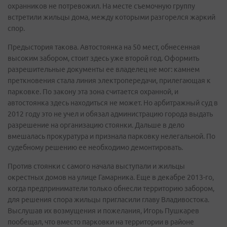
охранников не потревожил. На месте съемочную группу
встретили жильцы дома, между которыми разгорелся жаркий
спор.
Предыстория такова. Автостоянка на 50 мест, обнесенная
высоким забором, стоит здесь уже второй год. Оформить
разрешительные документы ее владелец не мог: камнем
преткновения стала линия электропередачи, прилегающая к
парковке. По закону эта зона считается охранной, и
автостоянка здесь находиться не может. Но арбитражный суд в
2012 году это не учел и обязал администрацию города выдать
разрешение на организацию стоянки. Дальше в дело
вмешалась прокуратура и признала парковку нелегальной. По
судебному решению ее необходимо демонтировать.
Против стоянки с самого начала выступали и жильцы
окрестных домов на улице Гамарника. Еще в декабре 2013-го,
когда предприниматели только обнесли территорию забором,
для решения спора жильцы пригласили главу Владивостока.
Выслушав их возмущения и пожелания, Игорь Пушкарев
пообещал, что вместо парковки на территории в районе