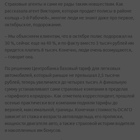
Страховые агенты и сами не рады таким новшествам. Как
рассказала агент Виктория, которая продает полисы в районе
кольца «3-й Рабочей», многие люди не знают даже про первое,
октябрьское, подорожание.
– Мы объясняем клиентам, что в октябре полис подорожал на
30 %, сейчас еще на 40 %, и по факту вместо 3 тысяч рублей им
придется платить 8 тысяч. Конечно, люди очень возмущаются,
– говорит она.
По решению Центробанка базовый тариф для легковых
автомобилей, который раньше не превышал 2,5 тысячи
рублей, теперь увеличился до четырех тысяч. А финальную
сумму устанавливают сами страховые компании в пределах
«тарифного коридора». Как отметила корреспондент, прошлой
осенью практически все компании подняли тарифы до
верхней, максимальной, границы. Конечная стоимость ОСАГО
зависит от стажа и возраста автовладельца, его прописки,
мощности двигателя авто, а также страховой истории водителя
и накопленных им бонусов.