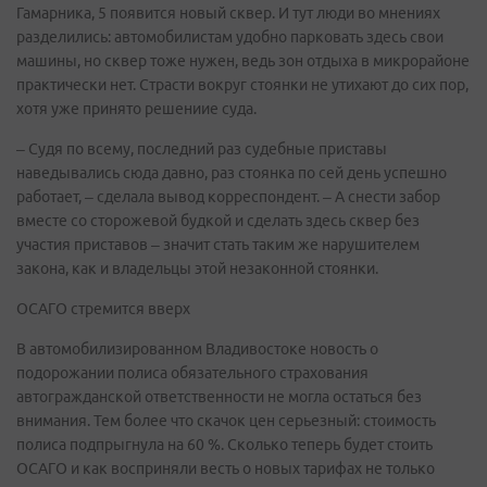
Гамарника, 5 появится новый сквер. И тут люди во мнениях
разделились: автомобилистам удобно парковать здесь свои
машины, но сквер тоже нужен, ведь зон отдыха в микрорайоне
практически нет. Страсти вокруг стоянки не утихают до сих пор,
хотя уже принято решениие суда.
– Судя по всему, последний раз судебные приставы
наведывались сюда давно, раз стоянка по сей день успешно
работает, – сделала вывод корреспондент. – А снести забор
вместе со сторожевой будкой и сделать здесь сквер без
участия приставов – значит стать таким же нарушителем
закона, как и владельцы этой незаконной стоянки.
ОСАГО стремится вверх
В автомобилизированном Владивостоке новость о
подорожании полиса обязательного страхования
автогражданской ответственности не могла остаться без
внимания. Тем более что скачок цен серьезный: стоимость
полиса подпрыгнула на 60 %. Сколько теперь будет стоить
ОСАГО и как восприняли весть о новых тарифах не только