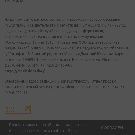
Телеграм
На данном сайте распространяется информация сетевого издания
"VLADNEWS" - свидетельство о регистрации СМИ ЭЛ № ФС 77 - 72742,
выдано Федеральной службой по надзору в сфере связи,
информационных технологий и массовых коммуникаций
(Роскомнадзор) 17 мая 2018 г. Учредитель ООО "Дальневосточный
Медиа Центр". 690091, Приморский край, г. Владивосток, ул. Уборевича,
д.20А, офис 13. Главный редактор Юркевич Дмитрий Юрьевич. Адрес
редакции: 690091, Приморский край, г. Владивосток, ул. Уборевича,
д.20А, офис 13. Тел.: +7 (423) 2-415-600.
https://mediadv.online/
Электронный адрес редакции: vladnews@inbox.ru. Отдел продаж
«Дальневосточный Медиа Центр» sale@mediadv.online. Тел.: +7 (423)
249-8-800. 18+
Просматривая наш сайт, вы соглашаетесь с
СОГЛАСЕН
использованием нами
cookie-файлов
.