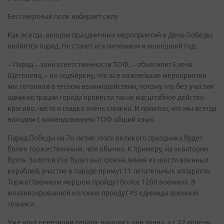
Бессмертный полк набирает силу
Как всегда, венцом праздничных мероприятий в День Победы
является парад. Не станет исключением и нынешний год.
– Парад – зона ответственности ТОФ, – объясняет Елена
Щеголева, – но подчеркну, что все важнейшие мероприятия
мы готовили в тесном взаимодействии, потому что без участия
администрации города провести такое масштабное действо
красиво, чисто и гладко очень сложно. И приятно, что мы всегда
находим с командованием ТОФ общий язык.
Парад Победы на 70-летие этого великого праздника будет
более торжественным, чем обычно. К примеру, на акватории
бухты Золотой Рог будет выстроена линия из шести военных
кораблей, участие в параде примут 11 летательных аппаратов.
Торжественным маршем пройдут более 1200 военных. В
механизированной колонне проедут 43 единицы военной
техники.
Уже идут репетиции парада, начались они давно, а с 22 апреля