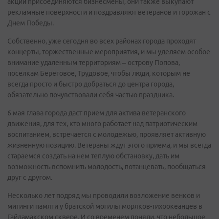
акции присоединяются бизнесмены, они также выкупают
рекламные поверхности и поздравляют ветеранов и горожан с
Днем Победы.
Собственно, уже сегодня во всех районах города проходят
концерты, торжественные мероприятия, и мы уделяем особое
внимание удаленным территориям – острову Попова,
поселкам Береговое, Трудовое, чтобы люди, которым не
всегда просто и быстро добраться до центра города,
обязательно почувствовали себя частью праздника.
6 мая глава города даст прием для актива ветеранского
движения, для тех, кто много работает над патриотическим
воспитанием, встречается с молодежью, проявляет активную
жизненную позицию. Ветераны ждут этого приема, и мы всегда
стараемся создать на нем теплую обстановку, дать им
возможность вспомнить молодость, потанцевать, пообщаться
друг с другом.
Несколько лет подряд мы проводили возложение венков и
митинги памяти у братской могилы моряков-тихоокеанцев в
Гайдамакском сквере. И со временем поняли, что небольшое