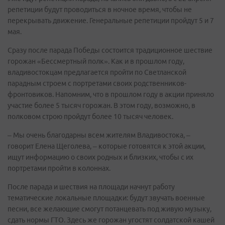
репетиции будут проводиться в ночное время, чтобы не
перекрывать движение. Генеральные репетиции пройдут 5 и 7
мая.
Сразу после парада Победы состоится традиционное шествие
горожан «Бессмертный полк». Как и в прошлом году,
владивостокцам предлагается пройти по Светланской
парадным строем с портретами своих родственников-
фронтовиков. Напомним, что в прошлом году в акции приняло
участие более 5 тысяч горожан. В этом году, возможно, в
полковом строю пройдут более 10 тысяч человек.
– Мы очень благодарны всем жителям Владивостока, –
говорит Елена Щеголева, – которые готовятся к этой акции,
ищут информацию о своих родных и близких, чтобы с их
портретами пройти в колоннах.
После парада и шествия на площади начнут работу
тематические локальные площадки: будут звучать военные
песни, все желающие смогут потанцевать под живую музыку,
сдать нормы ГТО. Здесь же горожан угостят солдатской кашей