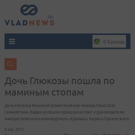
0 баллов
Дочь Глюкозы пошла по
маминым стопам
Дочь Натальи Ионовой (известной как певица Глюк’oZа)
семилетняя Лидия успешно прошла кастинг у руководителя
юмористического киножурнала «Ералаш» Бориса Грачевского.
8 апр. 2015