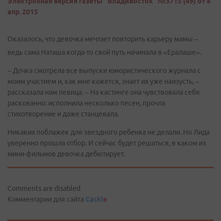
Электронная версия газеты "Владивосток" №3715 (49) от 8
апр. 2015
Оказалось, что девочка мечтает повторить карьеру мамы –
ведь сама Наташа когда-то свой путь начинала в «Ералаше».
– Дочка смотрела все выпуски юмористического журнала с
моим участием и, как мне кажется, знает их уже наизусть, –
рассказала нам певица. – На кастинге она чувствовала себя
раскованно: исполнила несколько песен, прочла
стихотворение и даже станцевала.
Никаких поблажек для звездного ребенка не делали. Но Лида
уверенно прошла отбор. И сейчас будет решаться, в каком из
мини-фильмов девочка дебютирует.
Comments are disabled
Комментарии для сайта
Cackl
e