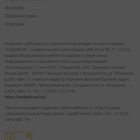
vkontakte
Одноклассники
Телеграм
На данном сайте распространяется информация сетевого издания
"VLADNEWS" - свидетельство о регистрации СМИ ЭЛ № ФС 77 - 72742,
выдано Федеральной службой по надзору в сфере связи,
информационных технологий и массовых коммуникаций
(Роскомнадзор) 17 мая 2018 г. Учредитель ООО "Дальневосточный
Медиа Центр". 690091, Приморский край, г. Владивосток, ул. Уборевича,
д.20А, офис 13. Главный редактор Юркевич Дмитрий Юрьевич. Адрес
редакции: 690091, Приморский край, г. Владивосток, ул. Уборевича,
д.20А, офис 13. Тел.: +7 (423) 2-415-600.
https://mediadv.online/
Электронный адрес редакции: vladnews@inbox.ru. Отдел продаж
«Дальневосточный Медиа Центр» sale@mediadv.online. Тел.: +7 (423)
249-8-800. 18+