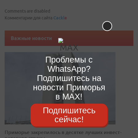
Comments are disabled
Комментарии для сайта
Cackl
e
Важные новости
Проблемы с
WhatsApp?
Подпишитесь на
новости Приморья
в MAX!
Подпишитесь
сейчас!
Приморье закрепилось в десятке лучших инвест-
регионов страны