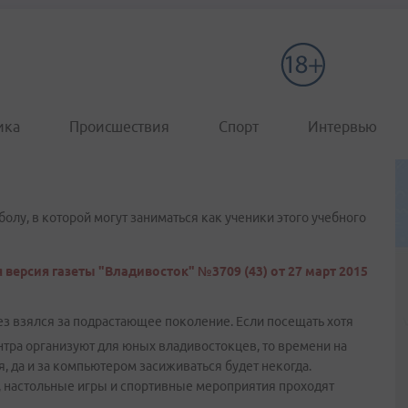
ика
Происшествия
Спорт
Интервью
олу, в которой могут заниматься как ученики этого учебного
 версия газеты "Владивосток" №3709 (43) от 27 март 2015
 взялся за подрастающее поколение. Если посещать хотя
нтра организуют для юных владивостокцев, то времени на
, да и за компьютером засиживаться будет некогда.
, настольные игры и спортивные мероприятия проходят