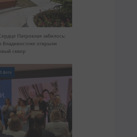
Сердце Патрокла» забилось:
о Владивостоке открыли
овый сквер
3 фото