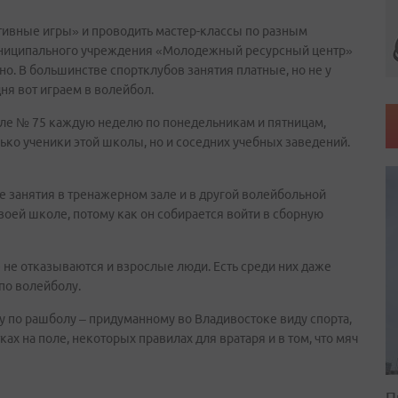
тивные игры» и проводить мастер-классы по разным
муниципального учреждения «Молодежный ресурсный центр»
о. В большинстве спортклубов занятия платные, но не у
дня вот играем в волейбол.
ле № 75 каждую неделю по понедельникам и пятницам,
лько ученики этой школы, но и соседних учебных заведений.
е занятия в тренажерном зале и в другой волейбольной
своей школе, потому как он собирается войти в сборную
е не отказываются и взрослые люди. Есть среди них даже
 по волейболу.
у по рашболу – придуманному во Владивостоке виду спорта,
ах на поле, некоторых правилах для вратаря и в том, что мяч
П