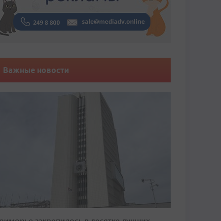
Важные новости
риморье закрепилось в десятке лучших