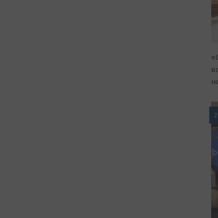
«
в
н
2