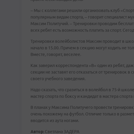
– Мы с коллегами решили организовать клуб «Спор
популярным видам спорта, – говорит специалист 
Максим Политучий. – Тренировки проводим бесплатн
всех ребят есть возможность платить за спорт. Сего
Тренировки волейболистов Максим проводит в шко
начало в 15.00. Причем в секцию могут ходить не то
Вместе, говорят, веселее.
Как заверил корреспондента «В» один из ребят, даж
секции не заставят его отказаться от тренировок в 
своего учебного заведения.
Надо сказать, что сразиться в волейбол в 75-й школ
мастер спорта по боксу и кандидат в мастера спорта
В планах у Максима Политучего провести тренировк
очень похожему на футбол. Отличие только в разметк
вводится из аута ногами.
Автор:
Светлана ЗАДЕРА