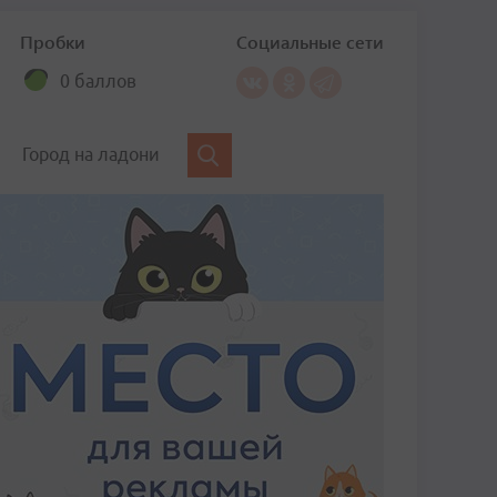
Пробки
Социальные сети
0 баллов
Город на ладони