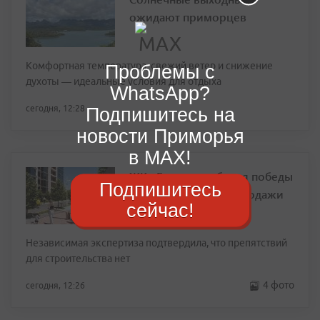
ожидают приморцев
Комфортная температура, свежий ветер и снижение
Проблемы с
духоты — идеальные условия для отдыха
WhatsApp?
сегодня, 12:28
Подпишитесь на
новости Приморья
в MAX!
ЖК «Баланс» добился победы
Подпишитесь
в судах и запускает продажи
сейчас!
Независимая экспертиза подтвердила, что препятствий
для строительства нет
4 фото
сегодня, 12:26