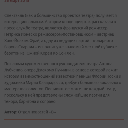
26 март 2015
Спектакль (как и большинство проектов театра) получается
интернациональным. Автором концепции, как рассказали в
пресс-службе театра, является французский режиссер
Петрика Ионеско режиссером-постановщиком – австриец
Ханс-Йоахим Фрай, а одну из ведущих партий – коварного
барона Скарпиа – исполнит уже знакомый местной публике
баритон из Южной Кореи Ко Сон Хен.
По словам художественного руководителя театра Антона
Лубченко, опера Джакомо Пуччини, в основе которой лежит
история взаимоотношений известной певицы Флории Тоски и
художника Марио Каварадосси, требует большого вокального
мастерства солистов. Поставить ее может не каждый театр,
поскольку в ней представлены сложнейшие партии для
тенора, баритона и сопрано.
Автор:
Отдел новостей «В»