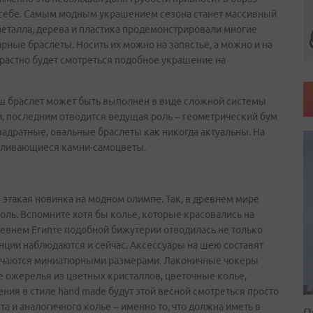
 себе. Самым модным украшением сезона станет массивный
металла, дерева и пластика продемонстрировали многие
рные браслеты. Носить их можно на запястье, а можно и на
растно будет смотреться подобное украшение на
ш браслет может быть выполнен в виде сложной системы
ти, последним отводится ведущая роль – геометрический бум
вадратные, овальные браслеты как никогда актуальны. На
реливающиеся камни-самоцветы.
 этакая новинка на модном олимпе. Так, в древнем мире
ль. Вспомните хотя бы колье, которые красовались на
евнем Египте подобной бижутерии отводилась не только
енции наблюдаются и сейчас. Аксессуары на шею составят
тличаются миниатюрными размерами. Лаконичные чокеры
ожерелья из цветных кристаллов, цветочные колье,
ия в стиле hand made будут этой весной смотреться просто
а и аналогичного колье – именно то, что должна иметь в
П