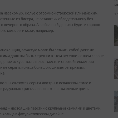
и
ра насекомых. Колье с огромной стрекозой или майским
17
тенные из бисера, не оставят их обладательницу без
го вечернего образа. А в обычный день вы будете хорошо
ного металла и кожи, например.
манекенщиц, зачастую могли бы затмить собой даже их
акими должны быть сережки в этом весенне-летнем сезоне.
ение искусства, нашлось место и строгой геометрии –
ьные серьги: кольца большого диаметра, призмы,
ка.
волны окажутся серьги-люстры в испанском стиле и
 из радужных кристаллов и нежные эмалевые цветы.
ренд – настоящие перстни с крупными камнями и цветами,
 кольца в футуристическом дизайне.