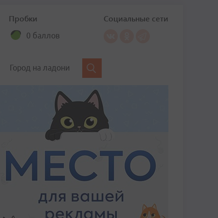
Пробки
Социальные сети
0 баллов
Город на ладони