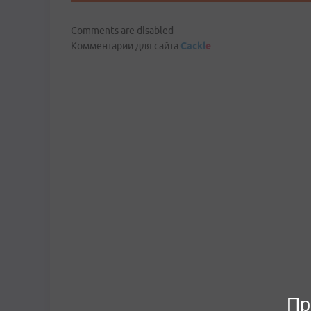
Comments are disabled
Комментарии для сайта
Cackl
e
Пр