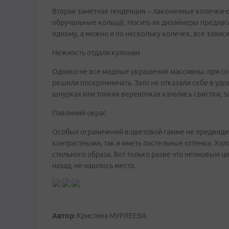
Вторая заметная тенденция – лаконичные колечки-
обручальные кольца). Носить их дизайнеры предлаг
одному, а можно и по нескольку колечек, все завис
Нежность отдали кулонам
Однако не все модные украшения массивны: при со
решили поскромничать. Зато не отказали себе в удо
шнурках или тонких веревочках качались свистки, 
Павлиний окрас
Особых ограничений в цветовой гамме не предвидит
контрастными, так и иметь пастельные оттенки. Хо
стильного образа. Вот только разве что неоновым 
назад, не нашлось места.
Автор:
Кристина МУРЛЕЕВА