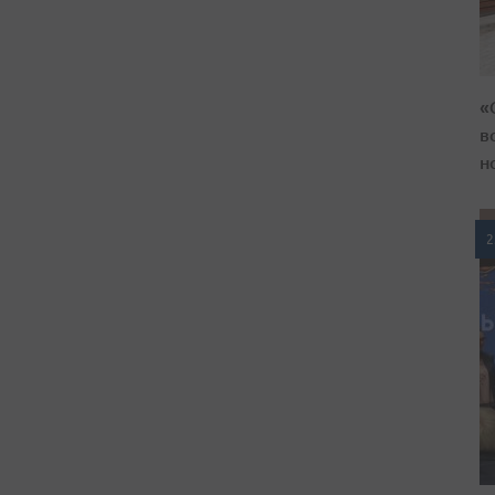
«
в
н
2