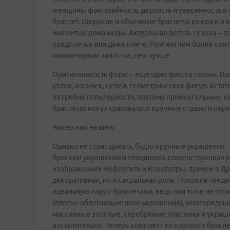
женщины фантазийность, дерзость и уверенность в
браслет. Широкие и объемные браслеты из кожи и 
именитые дома моды. Актуальная деталь сезона – па
предплечье или даже плече. Причем чем более конт
миниатюрном запястье, тем лучше.
Оригинальность форм – еще одна фишка сезона. Ва
узлов, косичек, цепей, геометрических фигур. Кста
на гребне популярности, поэтому прямоугольные, к
браслетах могут красоваться крупные стразы и пе
Чокер вам на шею
Однако не стоит думать, будто крупные украшения –
броским украшениям отводилась главенствующая ро
изображениях Нефертити и Клеопатры, причем в Др
декоративная, но и сакральная роль. Похожие тенд
идеальную пару с браслетами, ведь они тоже не о
(плотно облегающие шею украшения), многорядные 
массивные золотые, серебряные пластины и украшен
восхитительно. Теперь комплект из крупного браслет