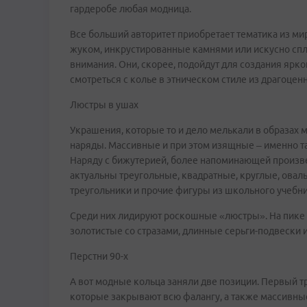
гардеробе любая модница.
Все больший авторитет приобретает тематика из ми
жуком, инкрустированные камнями или искусно спле
внимания. Они, скорее, подойдут для создания ярко
смотреться с колье в этническом стиле из драгоцен
Люстры в ушах
Украшения, которые то и дело мелькали в образах 
наряды. Массивные и при этом изящные – именно т
Наряду с бижутерией, более напоминающей произвед
актуальны треугольные, квадратные, круглые, овал
треугольники и прочие фигуры из школьного учебни
Среди них лидируют роскошные «люстры». На пике 
золотистые со стразами, длинные серьги-подвески
Перстни 90-х
А вот модные кольца заняли две позиции. Первый т
которые закрывают всю фалангу, а также массивные