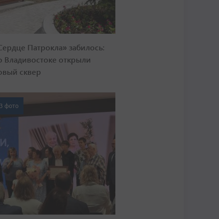
Сердце Патрокла» забилось:
о Владивостоке открыли
овый сквер
3 фото