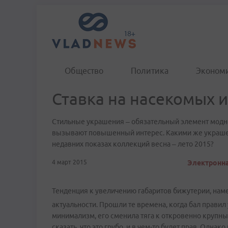
Общество
Политика
Эконом
​Ставка на насекомых 
Стильные украшения – обязательный элемент модног
вызывают повышенный интерес. Какими же украше
недавних показах коллекций весна – лето 2015?
4 март 2015
Электронна
Тенденция к увеличению габаритов бижутерии, наме
актуальности. Прошли те времена, когда бал прави
минимализм, его сменила тяга к откровенно крупн
сказать, что это грубо, и в чем-то будет прав. Одна