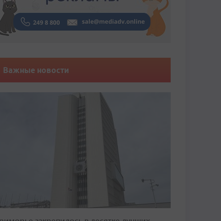
Важные новости
риморье закрепилось в десятке лучших