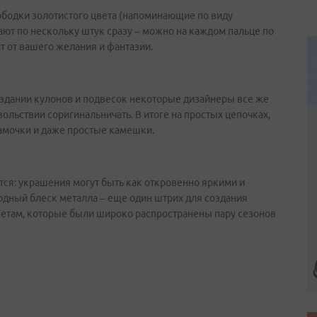
ободки золотистого цвета (напоминающие по виду
ают по нескольку штук сразу – можно на каждом пальце по
ит от вашего желания и фантазии.
здании кулонов и подвесок некоторые дизайнеры все же
вольствии соригинальничать. В итоге на простых цепочках,
замочки и даже простые камешки.
ся: украшения могут быть как откровенно яркими и
лодный блеск металла – еще один штрих для создания
цветам, которые были широко распространены пару сезонов