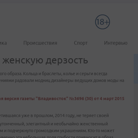
ика
Происшествия
Спорт
Интервью
и женскую дерзость
о образа. Кольца и браслеты, колье и серьги всегда
ниями радовали модниц дизайнеры ведущих домов моды на
я версия газеты "Владивосток" №3696 (30) от 4 март 2015
тившаяся уже в прошлом, 2014 году, не теряет своей
л утонченный, элегантный и необычайно женственный
ым и подчеркнуто громоздким украшениям. Кто-то может
ко именно эта небольшая доля грубости привносит в образ