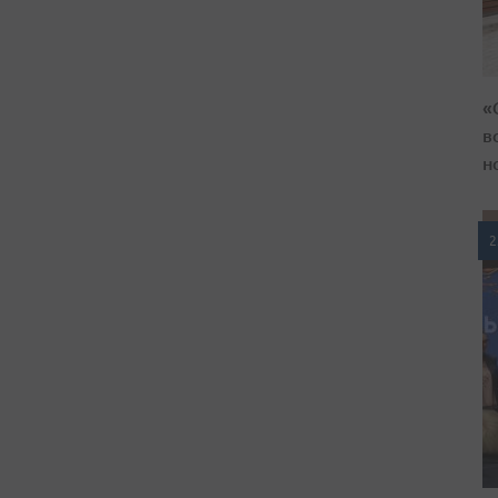
«
в
н
2