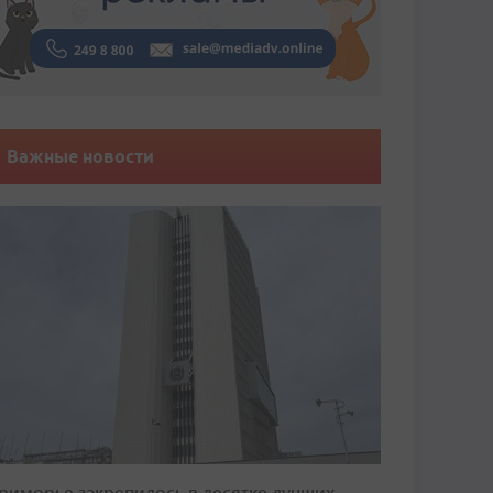
Важные новости
риморье закрепилось в десятке лучших