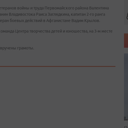
етеранов войны и труда Первомайского района Валентина
нин Владивостока Раиса Заглядкина, капитан 2-го ранга
теран боевых действий в Афганистане Вадим Крылов.
 команда Центра творчества детей и юношества, на 3-м месте
 вручены грамоты.
П