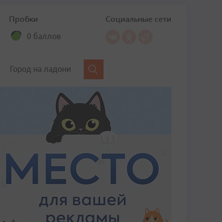
Пробки
Социальные сети
0 баллов
Город на ладони