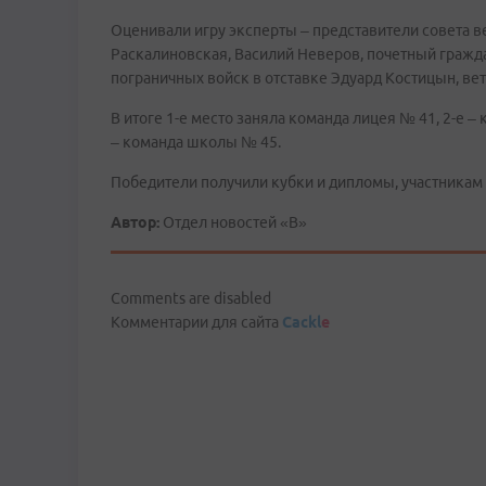
Оценивали игру эксперты – представители совета в
Раскалиновская, Василий Неверов, почетный гражда
пограничных войск в отставке Эдуард Костицын, ве
В итоге 1-е место заняла команда лицея № 41, 2-е –
– команда школы № 45.
Победители получили кубки и дипломы, участникам
Автор:
Отдел новостей «В»
Comments are disabled
Комментарии для сайта
Cackl
e