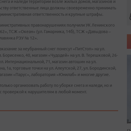
нега и наледи территории возле жилых домов, магазинов и
ьству ответственные лица должны своевременно принимать
дминистративная ответственность и крупные штрафы.
дминистративных правонарушениях получили УК Ленинского
 62», ТСЖ «Океан» (ул. Гамарника, 14б), ТСЖ «Давыдова –
Славянка РЭУ № 12».
аказание за неубранный снег понесут «ПитСтоп» на ул.
 Борисенко, 40, магазин «Чудодей» на ул. В. Терешковой, 26-
 ул. Интернациональной, 71, магазин автошин на ул.
, 1а, торговые точки на ул. Алеутской, 27, ул. Бородинской,
 2, магазин «Парус», лаборатория «Юнилаб» и многие другие.
олько организовать работу по уборке снега и наледи, но и
 с проверкой к нарушителям в любой момент.
П