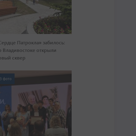
Сердце Патрокла» забилось:
о Владивостоке открыли
овый сквер
3 фото