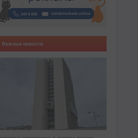
Важные новости
риморье закрепилось в десятке лучших