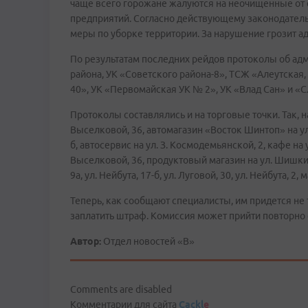
чаще всего горожане жалуются на неочищенные от с
предприятий. Согласно действующему законодател
меры по уборке территории. За нарушение грозит а
По результатам последних рейдов протоколы об а
района, УК «Советского района-8», ТСЖ «Алеутская,
40», УК «Первомайская УК № 2», УК «Влад Сан» и «
Протоколы составлялись и на торговые точки. Так, н
Выселковой, 36, автомагазин «Восток Шинтоп» на ул.
б, автосервис на ул. З. Космодемьянской, 2, кафе на
Выселковой, 36, продуктовый магазин на ул. Шишкина
9а, ул. Нейбута, 17-б, ул. Луговой, 30, ул. Нейбута,
Теперь, как сообщают специалисты, им придется не т
заплатить штраф. Комиссия может прийти повторно
Автор:
Отдел новостей «В»
Comments are disabled
Комментарии для сайта
Cackl
e