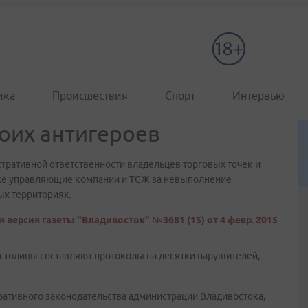
ика
Происшествия
Спорт
Интервью
воих антигероев
тративной ответственности владельцев торговых точек и
кже управляющие компании и ТСЖ за невыполнение
ых территориях.
 версия газеты "Владивосток" №3681 (15) от 4 февр. 2015
столицы составляют протоколы на десятки нарушителей,
ративного законодательства администрации Владивостока,