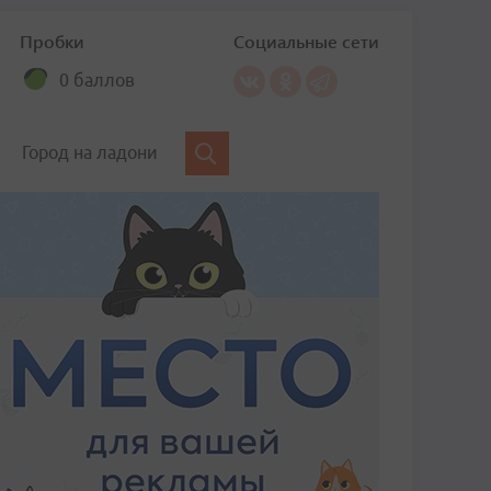
Пробки
Социальные сети
0 баллов
Город на ладони