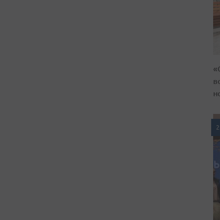
«
в
н
2