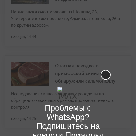
Новые знаки смонтировали на Шошина, 23,
Университетским проспекте, Адмирала Горшкова, 26 и
по другим адресам
сегодня, 14:44
Опасная находка: в
приморской свинине
обнаружили сальмонеллу
Исследования свиного окорока проведены по
обращению заказчика в рамках производственного
Проблемы с
контроля
WhatsApp?
сегодня, 14:25
Подпишитесь на
новости Приморья