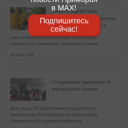
в MAX!
Улицы Владивостока
освобождают от самовольно
Подпишитесь
установленных объектов
сейчас!
Снос незаконных объектов идет на Морозова,
Сахалинской, Бульварной, Пихтовой и Ёлочной
сегодня, 14:06
Сотрудникам задолжали 14
млн рублей в Артёме
Долг перед 203 работниками предприятия по
производству ЖБИ обсудили прокурор города,
следователь СК и краевой омбудсмен