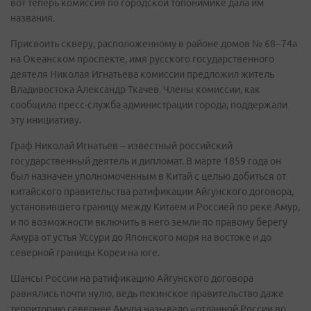
вот теперь комиссия по городской топонимике дала им
названия.
Присвоить скверу, расположенному в районе домов № 68–74а
на Океанском проспекте, имя русского государственного
деятеля Николая Игнатьева комиссии предложил житель
Владивостока Александр Ткачев. Члены комиссии, как
сообщила пресс-служба администрации города, поддержали
эту инициативу.
Граф Николай Игнатьев – известный российский
государственный деятель и дипломат. В марте 1859 года он
был назначен уполномоченным в Китай с целью добиться от
китайского правительства ратификации Айгунского договора,
установившего границу между Китаем и Россией по реке Амур,
и по возможности включить в него земли по правому берегу
Амура от устья Уссури до Японского моря на востоке и до
северной границы Кореи на юге.
Шансы России на ратификацию Айгунского договора
равнялись почти нулю, ведь пекинское правительство даже
территорию севернее Амура называло «отданной России во