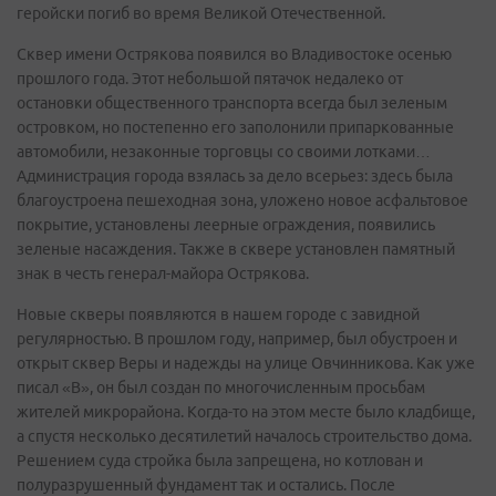
геройски погиб во время Великой Отечественной.
Сквер имени Острякова появился во Владивостоке осенью
прошлого года. Этот небольшой пятачок недалеко от
остановки общественного транспорта всегда был зеленым
островком, но постепенно его заполонили припаркованные
автомобили, незаконные торговцы со своими лотками…
Администрация города взялась за дело всерьез: здесь была
благоустроена пешеходная зона, уложено новое асфальтовое
покрытие, установлены леерные ограждения, появились
зеленые насаждения. Также в сквере установлен памятный
знак в честь генерал-майора Острякова.
Новые скверы появляются в нашем городе с завидной
регулярностью. В прошлом году, например, был обустроен и
открыт сквер Веры и надежды на улице Овчинникова. Как уже
писал «В», он был создан по многочисленным просьбам
жителей микрорайона. Когда-то на этом месте было кладбище,
а спустя несколько десятилетий началось строительство дома.
Решением суда стройка была запрещена, но котлован и
полуразрушенный фундамент так и остались. После