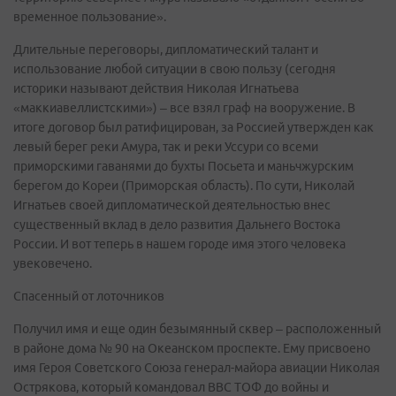
временное пользование».
Длительные переговоры, дипломатический талант и
использование любой ситуации в свою пользу (сегодня
историки называют действия Николая Игнатьева
«маккиавеллистскими») – все взял граф на вооружение. В
итоге договор был ратифицирован, за Россией утвержден как
левый берег реки Амура, так и реки Уссури со всеми
приморскими гаванями до бухты Посьета и маньчжурским
берегом до Кореи (Приморская область). По сути, Николай
Игнатьев своей дипломатической деятельностью внес
существенный вклад в дело развития Дальнего Востока
России. И вот теперь в нашем городе имя этого человека
увековечено.
Спасенный от лоточников
Получил имя и еще один безымянный сквер – расположенный
в районе дома № 90 на Океанском проспекте. Ему присвоено
имя Героя Советского Союза генерал-майора авиации Николая
Острякова, который командовал ВВС ТОФ до войны и