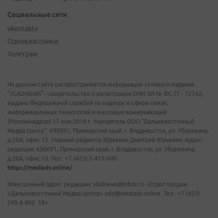
Социальные сети
vkontakte
Одноклассники
Телеграм
На данном сайте распространяется информация сетевого издания
"VLADNEWS" - свидетельство о регистрации СМИ ЭЛ № ФС 77 - 72742,
выдано Федеральной службой по надзору в сфере связи,
информационных технологий и массовых коммуникаций
(Роскомнадзор) 17 мая 2018 г. Учредитель ООО "Дальневосточный
Медиа Центр". 690091, Приморский край, г. Владивосток, ул. Уборевича,
д.20А, офис 13. Главный редактор Юркевич Дмитрий Юрьевич. Адрес
редакции: 690091, Приморский край, г. Владивосток, ул. Уборевича,
д.20А, офис 13. Тел.: +7 (423) 2-415-600.
https://mediadv.online/
Электронный адрес редакции: vladnews@inbox.ru. Отдел продаж
«Дальневосточный Медиа Центр» sale@mediadv.online. Тел.: +7 (423)
249-8-800. 18+