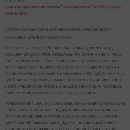
29 янв. 2015
Электронная версия газеты "Владивосток" №3678 (12) от
29 янв. 2015
Об этом сообщил один из пользователей livejournal.com,
выложив в Сеть фотографию счета.
Посетитель кафе «Excellence» был сильно удивлен, когда
официант его рассчитал. Оказалось, что «наел» он на 10 проц.
больше, чем ожидал. Чек его поразил еще больше: о новой
графе заранее не предупреждали. В итоге за два чизкейка и
чай посетитель отдал вместо положенных 908 руб. почти 1 тыс.
руб. Клиент не преминул высказать свое возмущение в книге
жалоб и предложений кафе, в нецензурной форме пообещав
вывести менеджмент на чистую воду и засудить.
Пользователи livejournal.com разделились на два фронта. Одни
– обычные потребители – поддержали обманутого клиента,
отметив, что продавец обязан продавать товары и услуги по
ценам, заявленным в прайсе. Другие – владельцы бизнеса –
заявили, что менеджмент делает все верно и даже достоин