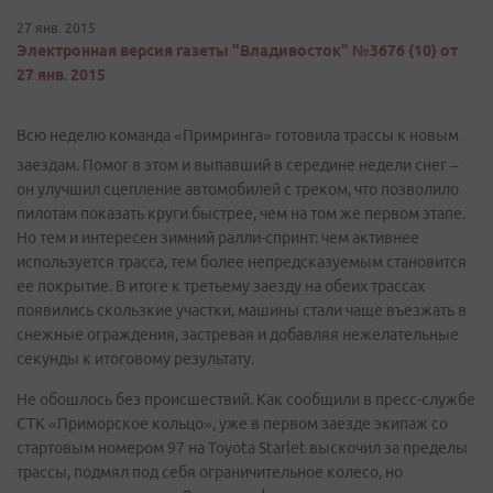
27 янв. 2015
Электронная версия газеты "Владивосток" №3676 (10) от
27 янв. 2015
Всю неделю команда «Примринга» готовила трассы к новым
заездам. Помог в этом и выпавший в середине недели снег –
он улучшил сцепление автомобилей с треком, что позволило
пилотам показать круги быстрее, чем на том же первом этапе.
Но тем и интересен зимний ралли-спринт: чем активнее
используется трасса, тем более непредсказуемым становится
ее покрытие. В итоге к третьему заезду на обеих трассах
появились скользкие участки, машины стали чаще въезжать в
снежные ограждения, застревая и добавляя нежелательные
секунды к итоговому результату.
Не обошлось без происшествий. Как сообщили в пресс-службе
СТК «Приморское кольцо», уже в первом заезде экипаж со
стартовым номером 97 на Toyota Starlet выскочил за пределы
трассы, подмял под себя ограничительное колесо, но