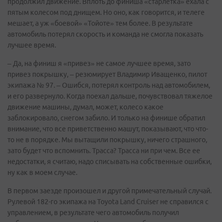
продолжил движение. Вплоть до финиша «старлетка» ехала с
пятым колесом под днищем. Но оно, как говорится, и телеге
мешает, а уж «боевой» «Тойоте» тем более. В результате
автомобиль потерял скорость и команда не смогла показать
лучшее время.
– Да, на финиш я «привез» не самое лучшее время, зато
привез покрышку, – резюмирует Владимир Иващенко, пилот
экипажа № 97. – Ошибся, потерял контроль над автомобилем,
и его развернуло. Когда поехал дальше, почувствовал тяжелое
движение машины, думал, может, колесо какое
заблокировало, снегом забило. И только на финише обратил
внимание, что все приветственно машут, показывают, что что-
то не в порядке. Мы вытащили покрышку, ничего страшного,
зато будет что вспомнить. Трасса? Трасса ни при чем. Все ее
недостатки, я считаю, надо списывать на собственные ошибки,
ну как в моем случае.
В первом заезде произошел и другой примечательный случай.
Рулевой 182-го экипажа на Toyota Land Cruiser не справился с
управлением, в результате чего автомобиль получил