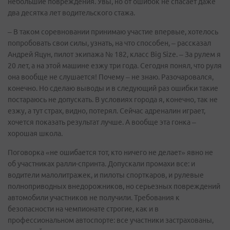
небольшие повреждения. Увы, но от ошибок не спасает даже
два десятка лет водительского стажа.
– В таком соревновании принимаю участие впервые, хотелось
попробовать свои силы, узнать, на что способен, – рассказал
Андрей Яцун, пилот экипажа № 182, класс Big Size. – За рулем я
20 лет, а на этой машине езжу три года. Сегодня понял, что руля
она вообще не слушается! Почему – не знаю. Разочаровался,
конечно. Но сделаю выводы и в следующий раз ошибки такие
постараюсь не допускать. В условиях города я, конечно, так не
езжу, а тут страх, видно, потерял. Сейчас адреналин играет,
хочется показать результат лучше. А вообще эта гонка –
хорошая школа.
Поговорка «не ошибается тот, кто ничего не делает» явно не
об участниках ралли-спринта. Допускали промахи все: и
водители малолитражек, и пилоты спорткаров, и рулевые
полноприводных внедорожников, но серьезных повреждений
автомобили участников не получили. Требования к
безопасности на чемпионате строгие, как и в
профессиональном автоспорте: все участники застрахованы,