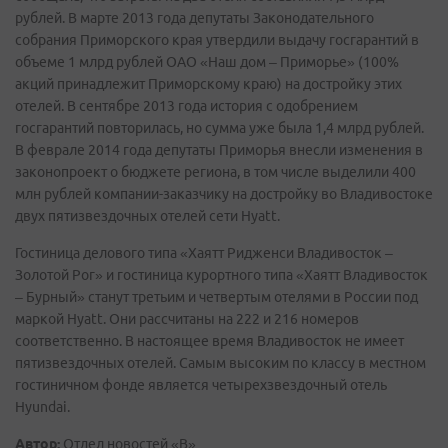
рублей. В марте 2013 года депутаты Законодательного
собрания Приморского края утвердили выдачу госгарантий в
объеме 1 млрд рублей ОАО «Наш дом – Приморье» (100%
акций принадлежит Приморскому краю) на достройку этих
отелей. В сентябре 2013 года история с одобрением
госгарантий повторилась, но сумма уже была 1,4 млрд рублей.
В феврале 2014 года депутаты Приморья внесли изменения в
законопроект о бюджете региона, в том числе выделили 400
млн рублей компании-заказчику на достройку во Владивостоке
двух пятизвездочных отелей сети Hyatt.
Гостиница делового типа «Хаятт Ридженси Владивосток –
Золотой Рог» и гостиница курортного типа «Хаятт Владивосток
– Бурный» станут третьим и четвертым отелями в России под
маркой Hyatt. Они рассчитаны на 222 и 216 номеров
соответственно. В настоящее время Владивосток не имеет
пятизвездочных отелей. Самым высоким по классу в местном
гостиничном фонде является четырехзвездочный отель
Hyundai.
Автор:
Отдел новостей «В»