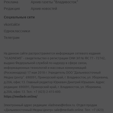
Реклама
Архив газеты "Владивосток"
Редакция
Архив новостей
Социальные сети
vkontakte
Одноклассники
Телеграм
На данном сайте распространяется информация сетевого издания
"VLADNEWS" - свидетельство о регистрации СМИ ЭЛ № ФС 77 - 72742,
выдано Федеральной службой по надзору в сфере связи,
информационных технологий и массовых коммуникаций
(Роскомнадзор) 17 мая 2018 г. Учредитель ООО "Дальневосточный
Медиа Центр". 690091, Приморский край, г. Владивосток, ул. Уборевича,
д.20А, офис 13. Главный редактор Юркевич Дмитрий Юрьевич. Адрес
редакции: 690091, Приморский край, г. Владивосток, ул. Уборевича,
д.20А, офис 13. Тел.: +7 (423) 2-415-600.
https://mediadv.online/
Электронный адрес редакции: vladnews@inbox.ru. Отдел продаж
«Дальневосточный Медиа Центр» sale@mediadv.online. Тел.: +7 (423)