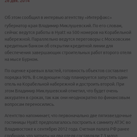
26 дек. 2014
Об этом сообщил в интервью агентству «Интерфакс»
губернатор края Владимир Миклушевский. По его словам,
сейчас ведутся работы в Hyatt на 500 номеров на Корабельной
набережной. Параллельно ведутся переговоры с Московским
кредитным банком об открытии кредитной линии для
обеспечения завершающих строительных работ второго отеля
на мысе Бурном.
По оценке краевых властей, готовность объектов составляет
порядка 90%. В следующем году планируется запустить один
отель на Корабельной набережной и достроить второй. При
этом Владимир Миклушевский отметил, что будет очень
аккуратен в сроках, так как они неоднократно по финансовым
вопросам переносились.
Агентство напоминает, что первоначально две пятизвездочные
гостиницы Hyatt предполагалось построить к саммиту АТЭС во
Владивостоке к сентябрю 2012 года. Счетная палата РФ ранее
сообщала, что затраты на два отеля составляли 7,3 млрд