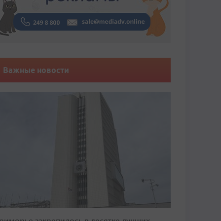
Важные новости
риморье закрепилось в десятке лучших