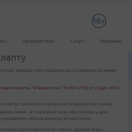
ика
Происшествия
Спорт
Интервью
лапту
востоке. Команды трех городских школ сражались за звание
версия газеты "Владивосток" №3661 (193) от 23 дек. 2014
ре в лапту стали очень популярными в приморской столице.
онах, зимой – в спортивных залах. Мастер-классы для
о учреждения «Молодежный ресурсный центр».
мого нами круглогодичного фестиваля «Добрые игры».