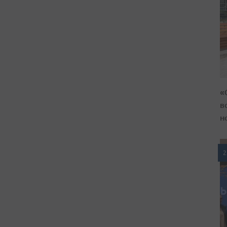
«
в
н
2