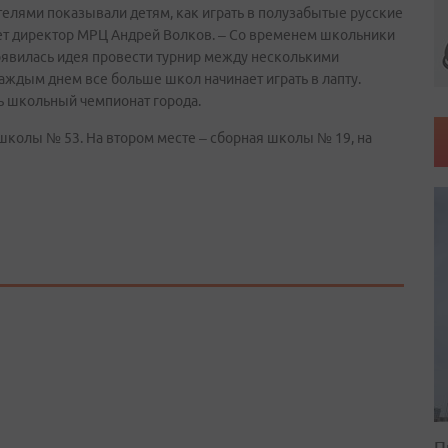
елями показывали детям, как играть в полузабытые русские
вает директор МРЦ Андрей Волков. – Со временем школьники
появилась идея провести турнир между несколькими
аждым днем все больше школ начинает играть в лапту.
ь школьный чемпионат города.
школы № 53. На втором месте – сборная школы № 19, на
П