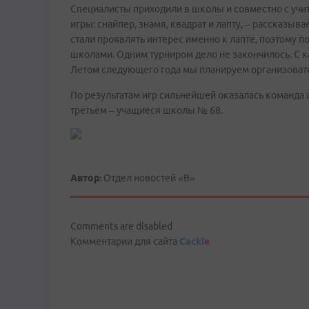
Специалисты приходили в школы и совместно с учит
игры: снайпер, знамя, квадрат и лапту, – рассказы
стали проявлять интерес именно к лапте, поэтому 
школами. Одним турниром дело не закончилось. С к
Летом следующего года мы планируем организоват
По результатам игр сильнейшей оказалась команда 
третьем – учащиеся школы № 68.
Автор:
Отдел новостей «В»
Comments are disabled
Комментарии для сайта
Cackl
e