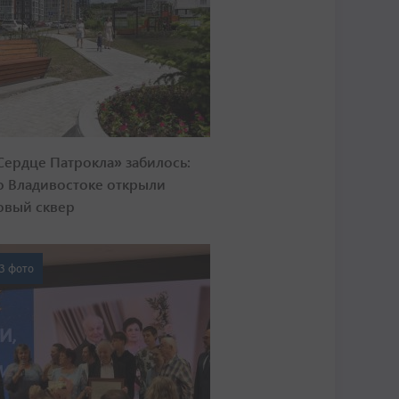
Сердце Патрокла» забилось:
о Владивостоке открыли
овый сквер
3 фото