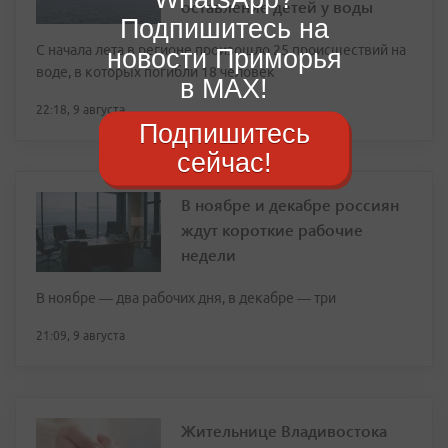
оставление детей у воды
Подпишитесь на
С начала лета в регионе произошло 25 происшествий на
новости Приморья
воде, в которых погибли 18 человек
в MAX!
22:18, 9 августа
Подпишитесь
сейчас!
В ноябре и декабре россиян
ждут короткие рабочие
недели
В ноябре — два рабочих дня, в декабре — три
21:09, 9 августа
Жительнице Владивостока