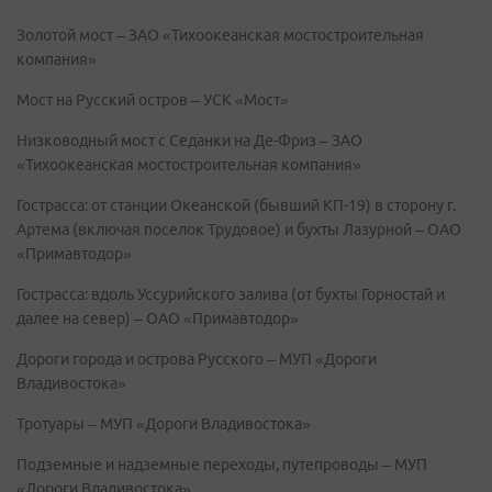
Золотой мост – ЗАО «Тихоокеанская мостостроительная
компания»
Мост на Русский остров – УСК «Мост»
Низководный мост с Седанки на Де-Фриз – ЗАО
«Тихоокеанская мостостроительная компания»
Гострасса: от станции Океанской (бывший КП-19) в сторону г.
Артема (включая поселок Трудовое) и бухты Лазурной – ОАО
«Примавтодор»
Гострасса: вдоль Уссурийского залива (от бухты Горностай и
далее на север) – ОАО «Примавтодор»
Дороги города и острова Русского – МУП «Дороги
Владивостока»
Тротуары – МУП «Дороги Владивостока»
Подземные и надземные переходы, путепроводы – МУП
«Дороги Владивостока»