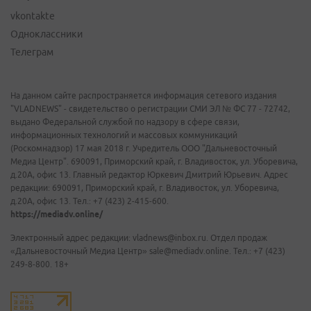
vkontakte
Одноклассники
Телеграм
На данном сайте распространяется информация сетевого издания
"VLADNEWS" - свидетельство о регистрации СМИ ЭЛ № ФС 77 - 72742,
выдано Федеральной службой по надзору в сфере связи,
информационных технологий и массовых коммуникаций
(Роскомнадзор) 17 мая 2018 г. Учредитель ООО "Дальневосточный
Медиа Центр". 690091, Приморский край, г. Владивосток, ул. Уборевича,
д.20А, офис 13. Главный редактор Юркевич Дмитрий Юрьевич. Адрес
редакции: 690091, Приморский край, г. Владивосток, ул. Уборевича,
д.20А, офис 13. Тел.: +7 (423) 2-415-600.
https://mediadv.online/
Электронный адрес редакции: vladnews@inbox.ru. Отдел продаж
«Дальневосточный Медиа Центр» sale@mediadv.online. Тел.: +7 (423)
249-8-800. 18+