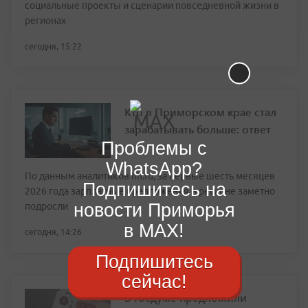
социальные проекты и сценарии повседневной жизни в
регионах
сегодня, 15:22
Кто в Приморском крае стал
зарабатывать больше: ответ
Проблемы с
WhatsApp?
По данным аналитиков hh.ru, за первые шесть месяцев
Подпишитесь на
2026 года зарплатные предложения в регионе заметно
новости Приморья
подросли
в MAX!
сегодня, 14:26
Подпишитесь
сейчас!
В Госдуме предложили