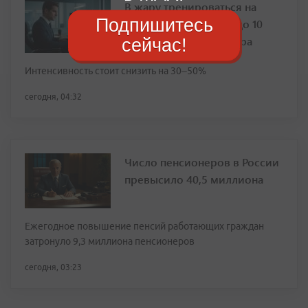
В жару тренироваться на
Подпишитесь
улице можно только до 10
утра или после 7 вечера
сейчас!
Интенсивность стоит снизить на 30–50%
сегодня, 04:32
Число пенсионеров в России
превысило 40,5 миллиона
Ежегодное повышение пенсий работающих граждан
затронуло 9,3 миллиона пенсионеров
сегодня, 03:23