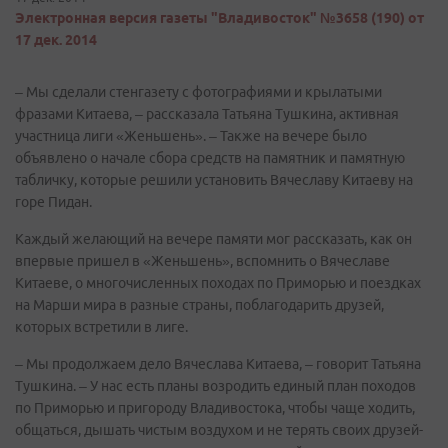
Электронная версия газеты "Владивосток" №3658 (190) от
17 дек. 2014
– Мы сделали стенгазету с фотографиями и крылатыми
фразами Китаева, – рассказала Татьяна Тушкина, активная
участница лиги «Женьшень». – Также на вечере было
объявлено о начале сбора средств на памятник и памятную
табличку, которые решили установить Вячеславу Китаеву на
горе Пидан.
Каждый желающий на вечере памяти мог рассказать, как он
впервые пришел в «Женьшень», вспомнить о Вячеславе
Китаеве, о многочисленных походах по Приморью и поездках
на Марши мира в разные страны, поблагодарить друзей,
которых встретили в лиге.
– Мы продолжаем дело Вячеслава Китаева, – говорит Татьяна
Тушкина. – У нас есть планы возродить единый план походов
по Приморью и пригороду Владивостока, чтобы чаще ходить,
общаться, дышать чистым воздухом и не терять своих друзей-