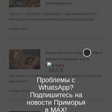
прикладными
Также с 1 сентября следующего года навыки работы с
ИИ войдут в перечень метапредметных результатов
сегодня, 06:21
Нехватка сна и сидячий образ
жизни повышают риск
деменции
Сон менее 6–7 часов может ухудшить память и скорость
Проблемы с
мышления
WhatsApp?
сегодня, 05:28
Подпишитесь на
новости Приморья
в MAX!