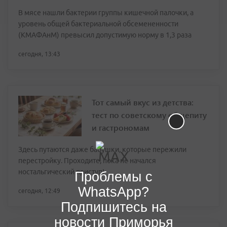
В мясе нашли бактерии группы кишечной палочки, а
уровень общей бактериальной обсемененности
(КМАФАнМ) превысил допустимую норму в 1,3 раза
сегодня, 13:43
Тот самый вкус из детства:
тест по советскому общепиту
и гастрономам
Здесь путаются даже бабушки, которые пережили
перестройку. Проходите, пока не начался
ностальгический приступ!
Проблемы с
WhatsApp?
сегодня, 12:49
Подпишитесь на
новости Приморья