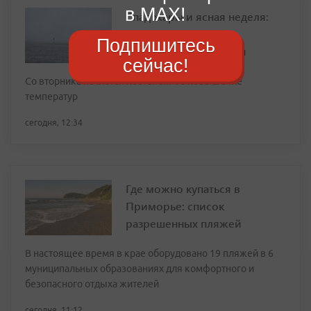
в MAX!
Спад жары и ясная неделя:
погода в Приморье
Подпишитесь
кардинально меняется
сейчас!
Со вторника начнётся постепенное повышение
температур
сегодня, 12:34
Где можно купаться в
Приморье: список
разрешенных пляжей
В настоящее время в крае оборудовано 19 пляжей в 6
муниципальных образованиях для комфортного и
безопасного отдыха жителей
сегодня, 11:12