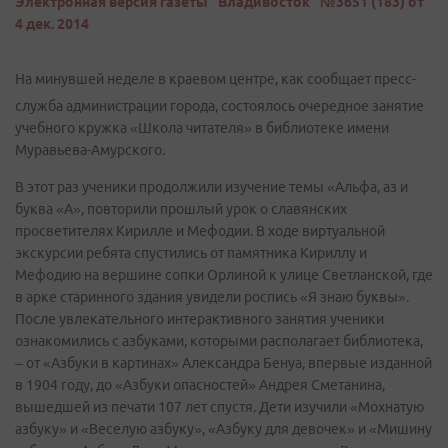
Электронная версия газеты "Владивосток" №3651 (183) от
4 дек. 2014
На минувшей неделе в краевом центре, как сообщает пресс-
служба администрации города, состоялось очередное занятие
учебного кружка «Школа читателя» в библиотеке имени
Муравьева-Амурского.
В этот раз ученики продолжили изучение темы «Альфа, аз и
буква «А», повторили прошлый урок о славянских
просветителях Кирилле и Мефодии. В ходе виртуальной
экскурсии ребята спустились от памятника Кириллу и
Мефодию на вершине сопки Орлиной к улице Светланской, где
в арке старинного здания увидели роспись «Я знаю буквы».
После увлекательного интерактивного занятия ученики
ознакомились с азбуками, которыми располагает библиотека,
– от «Азбуки в картинах» Александра Бенуа, впервые изданной
в 1904 году, до «Азбуки опасностей» Андрея Сметанина,
вышедшей из печати 107 лет спустя. Дети изучили «Мохнатую
азбуку» и «Веселую азбуку», «Азбуку для девочек» и «Мишину