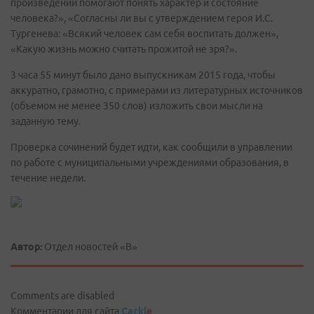
произведений помогают понять характер и состояние
человека?», «Согласны ли вы с утверждением героя И.С.
Тургенева: «Всякий человек сам себя воспитать должен»,
«Какую жизнь можно считать прожитой не зря?».
3 часа 55 минут было дано выпускникам 2015 года, чтобы
аккуратно, грамотно, с примерами из литературных источников
(объемом не менее 350 слов) изложить свои мысли на
заданную тему.
Проверка сочинений будет идти, как сообщили в управлении
по работе с муниципальными учреждениями образования, в
течение недели.
Автор:
Отдел новостей «В»
Comments are disabled
Комментарии для сайта
Cackl
e