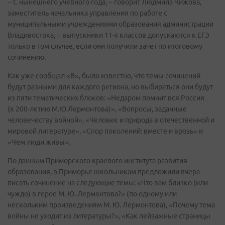
– С нынешнего учебного года, – говорит Людмила Чижова,
заместитель начальника управления по работе с
муниципальными учреждениями образования администрации
Владивостока, – выпускники 11-х классов допускаются к ЕГЭ
только в том случае, если они получили зачет по итоговому
сочинению.
Как уже сообщал «В», было известно, что темы сочинений
будут разными для каждого региона, но выбираться они будут
из пяти тематических блоков: «Недаром помнит вся Россия…
(к 200-летию М.Ю.Лермонтова)», «Вопросы, заданные
человечеству войной», «Человек и природа в отечественной и
мировой литературе», «Спор поколений: вместе и врозь» и
«Чем люди живы».
По данным Приморского краевого института развития
образования, в Приморье школьникам предложили вчера
писать сочинение на следующие темы: «Что вам близко (или
чуждо) в герое М. Ю. Лермонтова?» (по одному или
нескольким произведениям М. Ю. Лермонтова), «Почему тема
войны не уходит из литературы?», «Как пейзажные страницы