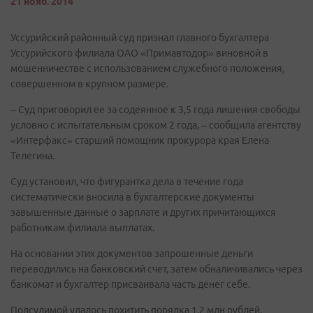
21 нояб. 2014
Уссурийский районный суд признал главного бухгалтера
Уссурийского филиала ОАО «Примавтодор» виновной в
мошенничестве с использованием служебного положения,
совершенном в крупном размере.
– Суд приговорил ее за содеянное к 3,5 года лишения свободы
условно с испытательным сроком 2 года, – сообщила агентству
«Интерфакс» старший помощник прокурора края Елена
Телегина.
Суд установил, что фигурантка дела в течение года
систематически вносила в бухгалтерские документы
завышенные данные о зарплате и других причитающихся
работникам филиала выплатах.
На основании этих документов запрошенные деньги
переводились на банковский счет, затем обналичивались через
банкомат и бухгалтер присваивала часть денег себе.
Подсудимой удалось похитить порядка 1,2 млн рублей.