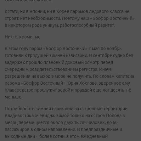
Кстати, ни в Японии, ни в Корее паромов ледового класса не
строят: нет необходимости. Поэтому наш «Босфор Восточный»
в некотором роде уникум, работоспособный раритет.
Никто, кроме нас
В этом году паром «Босфор Восточный» с мая по ноябрь
готовили к грядущей зимней навигации. В сентябре судно без
задержек прошло плановый доковый осмотр перед
очередным освидетельствованием регистра. Иначе
разрешения на выход в море не получить. По словам капитана
парома «Босфор Восточный» Юрия Хохлова, вверенное ему
плавсредство прослужит верой и правдой еще лет десять, не
меньше.
Потребность в зимней навигации на островные территории
Владивостока очевидна. Зимой только на остров Попова в
месяц перемещается около двух тысяч человек, до 60
пассажиров в одном направлении. В предпраздничные и
выходные дни – более сотни. Летом ежедневный