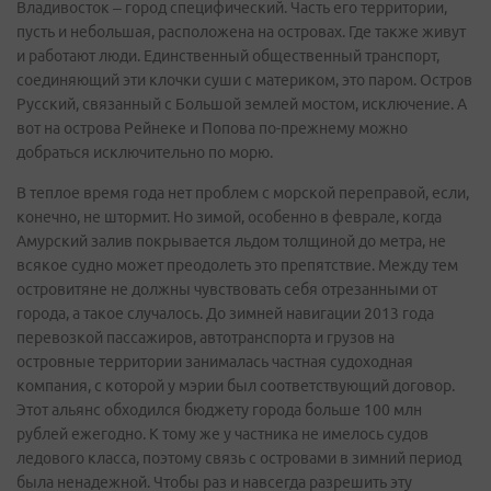
Владивосток – город специфический. Часть его территории,
пусть и небольшая, расположена на островах. Где также живут
и работают люди. Единственный общественный транспорт,
соединяющий эти клочки суши с материком, это паром. Остров
Русский, связанный с Большой землей мостом, исключение. А
вот на острова Рейнеке и Попова по-прежнему можно
добраться исключительно по морю.
В теплое время года нет проблем с морской переправой, если,
конечно, не штормит. Но зимой, особенно в феврале, когда
Амурский залив покрывается льдом толщиной до метра, не
всякое судно может преодолеть это препятствие. Между тем
островитяне не должны чувствовать себя отрезанными от
города, а такое случалось. До зимней навигации 2013 года
перевозкой пассажиров, автотранспорта и грузов на
островные территории занималась частная судоходная
компания, с которой у мэрии был соответствующий договор.
Этот альянс обходился бюджету города больше 100 млн
рублей ежегодно. К тому же у частника не имелось судов
ледового класса, поэтому связь с островами в зимний период
была ненадежной. Чтобы раз и навсегда разрешить эту