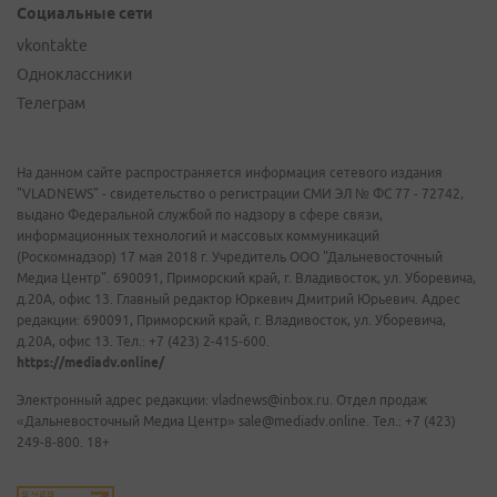
Социальные сети
vkontakte
Одноклассники
Телеграм
На данном сайте распространяется информация сетевого издания
"VLADNEWS" - свидетельство о регистрации СМИ ЭЛ № ФС 77 - 72742,
выдано Федеральной службой по надзору в сфере связи,
информационных технологий и массовых коммуникаций
(Роскомнадзор) 17 мая 2018 г. Учредитель ООО "Дальневосточный
Медиа Центр". 690091, Приморский край, г. Владивосток, ул. Уборевича,
д.20А, офис 13. Главный редактор Юркевич Дмитрий Юрьевич. Адрес
редакции: 690091, Приморский край, г. Владивосток, ул. Уборевича,
д.20А, офис 13. Тел.: +7 (423) 2-415-600.
https://mediadv.online/
Электронный адрес редакции: vladnews@inbox.ru. Отдел продаж
«Дальневосточный Медиа Центр» sale@mediadv.online. Тел.: +7 (423)
249-8-800. 18+