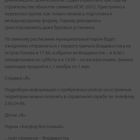
длинномеров, цементовозов. Судно отработало три года на
строительстве объектов саммита АТЭС-2012. Приступило к
перевозке грузов, как только началась подготовка к
международному форуму. Парому доводилось
транспортировать даже буровые установки.
По зимнему расписанию муниципальный паром будет
ежедневно отправляться с первого причала Владивостока на
остров Попова в 17.00, а обратно во Владивосток – в 8.00 с
понедельника по субботу и в 14.00 – по воскресеньям. Зимняя
навигация продлится с 1 ноября по 1 мая.
Справка «В»
Подробную информацию о прибрежных рейсах на островные
территории можно получить в справочной службе по телефону
230-24-86.
Досье «В»
Паром «Босфор Восточный»:
– порт приписки – Владивосток