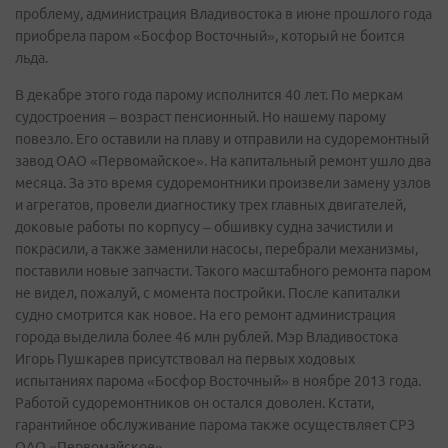
проблему, администрация Владивостока в июне прошлого года
приобрела паром «Босфор Восточный», который не боится
льда.
В декабре этого года парому исполнится 40 лет. По меркам
судостроения – возраст пенсионный. Но нашему парому
повезло. Его оставили на плаву и отправили на судоремонтный
завод ОАО «Первомайское». На капитальный ремонт ушло два
месяца. За это время судоремонтники произвели замену узлов
и агрегатов, провели диагностику трех главных двигателей,
доковые работы по корпусу – обшивку судна зачистили и
покрасили, а также заменили насосы, перебрали механизмы,
поставили новые запчасти. Такого масштабного ремонта паром
не видел, пожалуй, с момента постройки. После капиталки
судно смотрится как новое. На его ремонт администрация
города выделила более 46 млн рублей. Мэр Владивостока
Игорь Пушкарев присутствовал на первых ходовых
испытаниях парома «Босфор Восточный» в ноябре 2013 года.
Работой судоремонтников он остался доволен. Кстати,
гарантийное обслуживание парома также осуществляет СРЗ
ОАО «Первомайское».