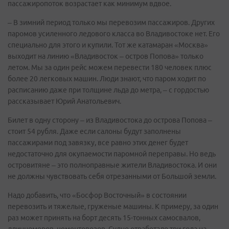
пассажиропоток возрастает как минимум вдвое.
– В зимний период только мы перевозим пассажиров. Других
паромов усиленного ледового класса во Владивостоке нет. Его
специально для этого и купили. Тот же катамаран «Москва»
выходит на линию «Владивосток – остров Попова» только
летом. Мы за один рейс можем перевести 180 человек плюс
более 20 легковых машин. Люди знают, что паром ходит по
расписанию даже при толщине льда до метра, – с гордостью
рассказывает Юрий Анатольевич.
Билет в одну сторону – из Владивостока до острова Попова –
стоит 54 рубля. Даже если салоны будут заполнены
пассажирами под завязку, все равно этих денег будет
недостаточно для окупаемости паромной переправы. Но ведь
островитяне – это полноправные жители Владивостока. И они
не должны чувствовать себя отрезанными от Большой земли.
Надо добавить, что «Босфор Восточный» в состоянии
перевозить и тяжелые, груженые машины. К примеру, за один
раз может принять на борт десять 15-тонных самосвалов,